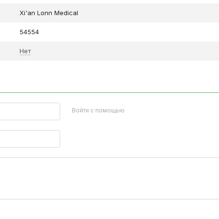
Xi'an Lonn Medical
54554
Нет
Войти с помощью