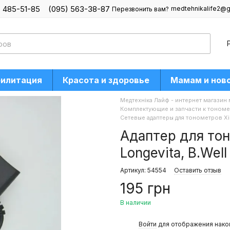
) 485-51-85
(095) 563-38-87
medtehnikalife2@g
Перезвонить вам?
билитация
Красота и здоровье
Мамам и нов
Медтехніка Лайф - интернет магазин
Комплектующие и запчасти к тоном
Сетевые адаптеры для тонометров Xi
Адаптер для тон
Longevita, B.Well
Артикул: 54554
Оставить отзыв
195 грн
В наличии
%
Войти
для отображения нако