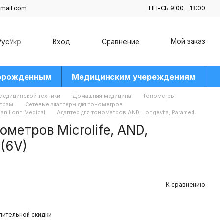
mail.com
ПН-СБ 9:00 - 18:00
Мой заказ
Рус
Укр
Вход
Сравнение
орожденным
Медицинским учереждениям
 медицинской техники
Домашняя медицина
Тонометры
етрам
Сетевые адаптеры для тонометров
'an Lonn Medical
Адаптер для тонометров AND, Longevita, Paramed
ометров Microlife, AND,
 (6V)
К сравнению
пительной скидки