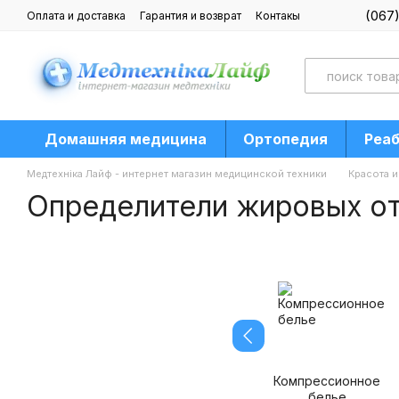
Перейти к основному контенту
(067
Оплата и доставка
Гарантия и возврат
Контакы
Блог
Домашняя медицина
Ортопедия
Реа
Медтехніка Лайф - интернет магазин медицинской техники
Красота 
Определители жировых о
Компрессионное
белье