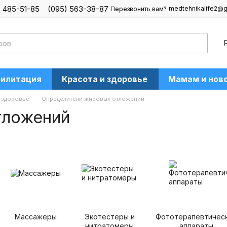
) 485-51-85
(095) 563-38-87
medtehnikalife2@g
Перезвонить вам?
билитация
Красота и здоровье
Мамам и нов
и здоровье
Определители жировых отложений
тложений
Массажеры
Экотестеры и
Фототерапевтичес
нитратомеры
аппараты