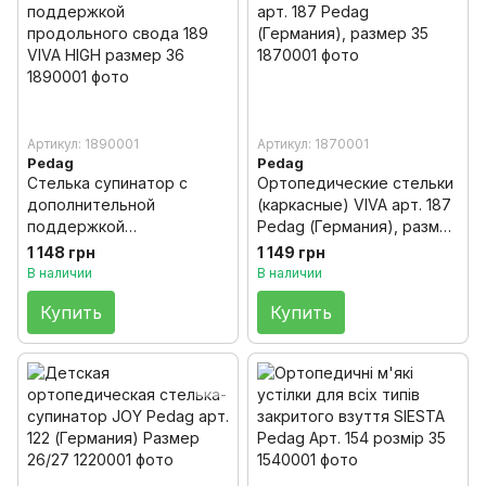
Артикул: 1890001
Артикул: 1870001
Pedag
Pedag
Стелька супинатор с
Ортопедические стельки
дополнительной
(каркасные) VIVA арт. 187
поддержкой
Pedag (Германия), размер
продольного свода 189
35
1 148 грн
1 149 грн
VIVA HIGH размер 36
В наличии
В наличии
Купить
Купить