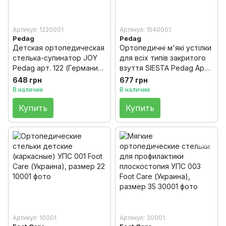
Артикул: 1220001
Артикул: 1540001
Pedag
Pedag
Детская ортопедическая
Ортопедичні м'які устілки
стелька-супинатор JOY
для всіх типів закритого
Pedag арт. 122 (Германия)
взуття SIESTA Pedag Арт.
Размер 26/27
154 розмір 35
648 грн
677 грн
В наличии
В наличии
Купить
Купить
Артикул: 10001
Артикул: 30001