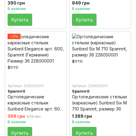
размер 36
390 грн
849 грн
В наличии
В наличии
Купить
Купить
−31%
Артикул: 228000001
Артикул: 228050001
Spannrit
Spannrit
Ортопедические
Ортопедические стельки
каркасные стельки
(каркасные) Sunbed Six M
Sunbed Elegance арт. 600,
710 Spannrit, размер 36
Spannrit (Германия)
399 грн
1 389 грн
576 грн
Размер 36
В наличии
В наличии
Купить
Купить