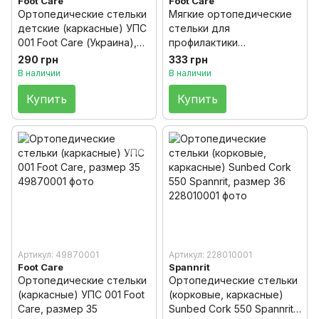
Foot Care
Foot Care
Ортопедические стельки
Мягкие ортопедические
детские (каркасные) УПС
стельки для
001 Foot Care (Украина),
профилактики
размер 22
плоскостопия УПС 003
290 грн
333 грн
Foot Care (Украина),
В наличии
В наличии
размер 35
Купить
Купить
Артикул: 49870001
Артикул: 228010001
Foot Care
Spannrit
Ортопедические стельки
Ортопедические стельки
(каркасные) УПС 001 Foot
(корковые, каркасные)
Care, размер 35
Sunbed Cork 550 Spannrit,