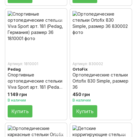
Артикул: 1810001
Артикул: 830002
Pedag
OrtoFix
Спортивные
Ортопедические стельки
ортопедические стельки
Ortofix 830 Simple, размер
Viva Sport арт. 181 (Pedag,
36
Германия) размер 36
1 149 грн
450 грн
В наличии
В наличии
Купить
Купить