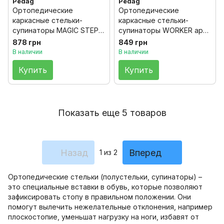
Pedag
Pedag
Ортопедические
Ортопедические
каркасные стельки-
каркасные стельки-
супинаторы MAGIC STEP
супинаторы WORKER арт.
PLUS арт. 197 Pedag,
18698 Pedag, размер 36
878 грн
849 грн
размер 36
В наличии
В наличии
Купить
Купить
Показать еще 5 товаров
Назад
Вперед
1
из 2
Ортопедические стельки (полустельки, супинаторы) –
это специальные вставки в обувь, которые позволяют
зафиксировать стопу в правильном положении. Они
помогут вылечить нежелательные отклонения, например
плоскостопие, уменьшат нагрузку на ноги, избавят от