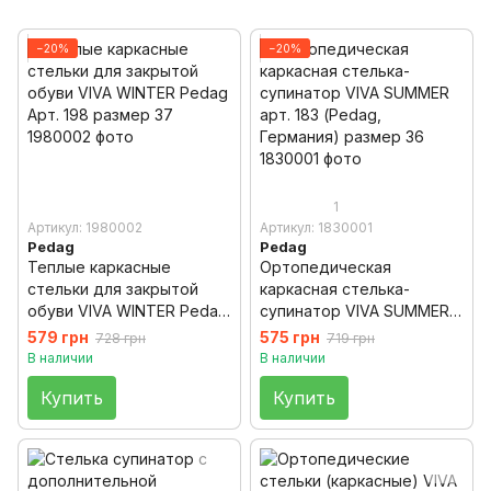
−20%
−20%
1
Артикул: 1980002
Артикул: 1830001
Pedag
Pedag
Теплые каркасные
Ортопедическая
стельки для закрытой
каркасная стелька-
обуви VIVA WINTER Pedag
супинатор VIVA SUMMER
Арт. 198 размер 37
арт. 183 (Pedag,
579 грн
575 грн
728 грн
719 грн
Германия) размер 36
В наличии
В наличии
Купить
Купить