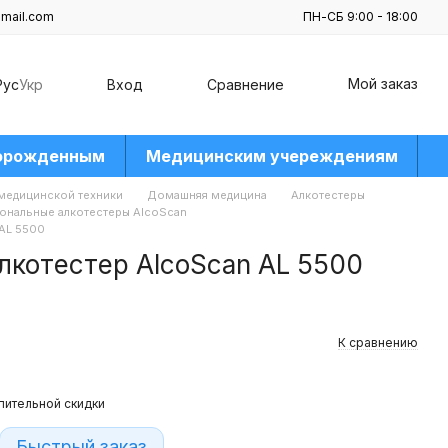
mail.com
ПН-СБ 9:00 - 18:00
Мой заказ
Рус
Укр
Вход
Сравнение
орожденным
Медицинским учереждениям
 медицинской техники
Домашняя медицина
Алкотестеры
ональные алкотестеры AlcoScan
AL 5500
лкотестер AlcoScan AL 5500
К сравнению
пительной скидки
Быстрый заказ