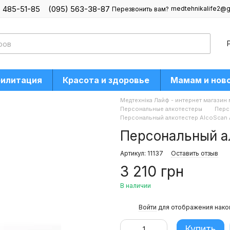
) 485-51-85
(095) 563-38-87
medtehnikalife2@g
Перезвонить вам?
билитация
Красота и здоровье
Мамам и нов
Медтехніка Лайф - интернет магазин
Персональные алкотестеры
Перс
Персональный алкотестер AlcoScan 
Персональный а
Артикул: 11137
Оставить отзыв
3 210 грн
В наличии
%
Войти
для отображения нако
Купить