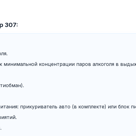
р 307:
ля.
 к минимальной концентрации паров алкоголя в выды
тиобман).
тания: прикуриватель авто (в комплекте) или блок пи
иятий.
.