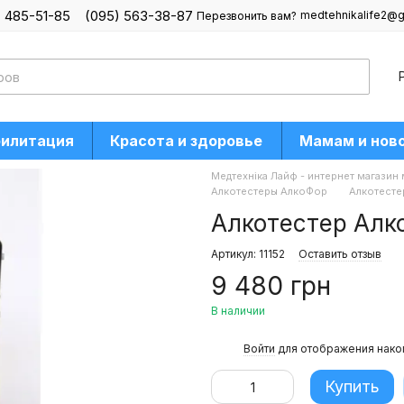
) 485-51-85
(095) 563-38-87
medtehnikalife2@g
Перезвонить вам?
билитация
Красота и здоровье
Мамам и нов
Медтехніка Лайф - интернет магазин
Алкотестеры АлкоФор
Алкотесте
Алкотестер Алк
Артикул: 11152
Оставить отзыв
9 480 грн
В наличии
%
Войти
для отображения нако
Купить