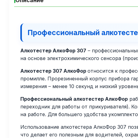
Описание
Профессиональный алкотесте
Алкотестер АлкоФор 307
– профессиональный
на основе электрохимического сенсора (прои
Алкотестер 307 АлкоФор
относится к профес
промилле. Прорезиненный корпус прибора га
измерения – менее 10 секунд и низкий уровен
Профессиональный алкотестер АлкоФор
раб
переходник для работы от прикуривателя). Ко
на работе. Для большего удобства укомплек
Использование алкотестера АлкоФор 307 позв
что делает его полезным для водителей, охр