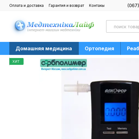
Перейти к основному контенту
(067
Оплата и доставка
Гарантия и возврат
Контакы
Блог
Домашняя медицина
Ортопедия
Реа
ХИТ