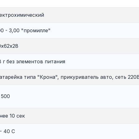
ектрохимический
00 - 3,00 "промилле"
0х62х28
8 г без элементов питания
батарейка типа "Крона", прикуриватель авто, сеть 220
 500
нее 10 сек
 - 40 С