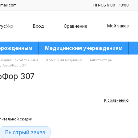
mail.com
ПН-СБ 9:00 - 18:00
Мой заказ
Рус
Укр
Вход
Сравнение
орожденным
Медицинским учереждениям
 медицинской техники
Домашняя медицина
Алкотестеры
р АлкоФор 307
оФор 307
К сравнению
пительной скидки
Быстрый заказ