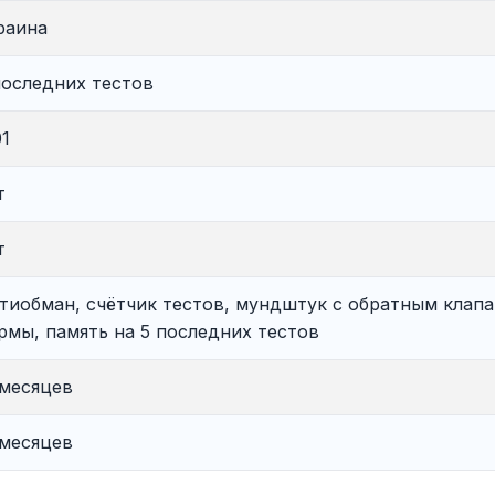
раина
последних тестов
01
т
т
тиобман, счётчик тестов, мундштук с обратным клап
рмы, память на 5 последних тестов
 месяцев
 месяцев