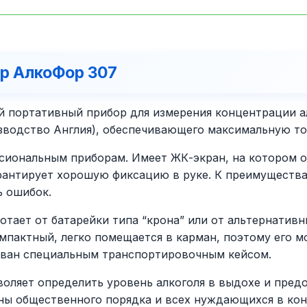
р АлкоФор 307
 портативный прибор для измерения концентрации ал
зводство Англия), обеспечивающего максимальную то
сиональным приборам. Имеет ЖК-экран, на котором о
рантирует хорошую фиксацию в руке. К преимущества
ь ошибок.
отает от батарейки типа “крона” или от альтернативн
мпактный, легко помещается в карман, поэтому его м
тован специальным транспортировочным кейсом.
оляет определить уровень алкоголя в выдохе и пред
аны общественного порядка и всех нуждающихся в конт