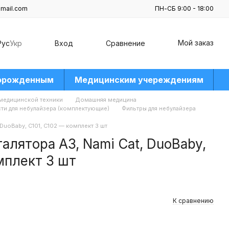
mail.com
ПН-СБ 9:00 - 18:00
Мой заказ
Рус
Укр
Вход
Сравнение
орожденным
Медицинским учереждениям
 медицинской техники
Домашняя медицина
ти для небулайзера (комплектующие)
Фильтры для небулайзера
 DuoBaby, C101, C102 — комплект 3 шт
алятора A3, Nami Cat, DuoBaby,
мплект 3 шт
К сравнению