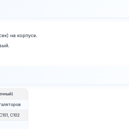
.
ек) на корпусе.
вый.
енный)
галяторов
C101, C102