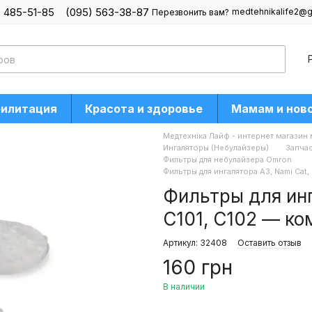
) 485-51-85
(095) 563-38-87
medtehnikalife2@g
Перезвонить вам?
билитация
Красота и здоровье
Мамам и нов
Медтехніка Лайф - интернет магазин
Ингаляторы (Небулайзеры)
Запчас
Фильтры для небулайзера Omron
Фильтры для ингалятора A3, Nami Cat,
Фильтры для инг
C101, C102 — ко
Артикул: 32408
Оставить отзыв
160 грн
В наличии