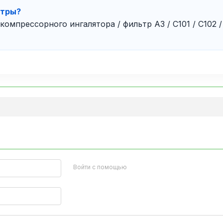
ьтры?
омпрессорного ингалятора / фильтр A3 / C101 / C102 /
Войти с помощью