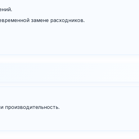
ений.
евременной замене расходников.
ли производительность.