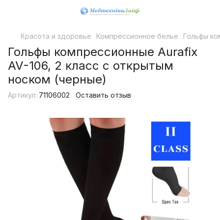
Красота и здоровье
Компрессионное белье
Гольфы ко
Гольфы компрессионные Aurafix
AV-106, 2 класс с открытым
носком (черные)
Артикул:
71106002
Оставить отзыв