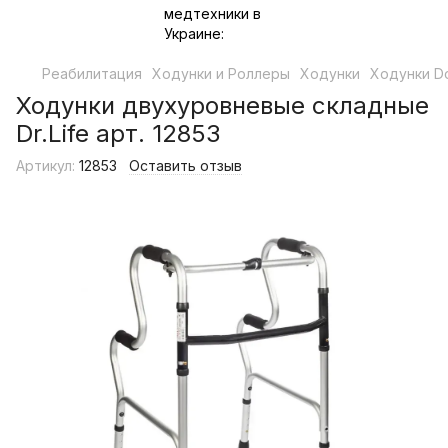
Реабилитация
Ходунки и Роллеры
Ходунки
Ходунки Do
Ходунки двухуровневые складные
Dr.Life арт. 12853
Артикул:
12853
Оставить отзыв