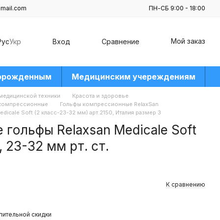
mail.com
ПН-СБ 9:00 - 18:00
Мой заказ
Рус
Укр
Вход
Сравнение
орожденным
Медицинским учереждениям
 медицинской техники
Красота и здоровье
компрессионные
Гольфы компрессионные RelaxSan
cale Soft (2 класс-23-32 мм) арт.2150, Италия размер 3
гольфы Relaxsan Medicale Soft
 23-32 мм рт. ст.
К сравнению
пительной скидки