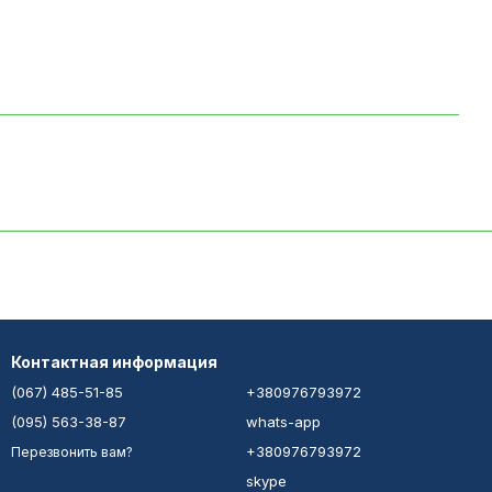
Контактная информация
(067) 485-51-85
+380976793972
(095) 563-38-87
whats-app
+380976793972
Перезвонить вам?
skype