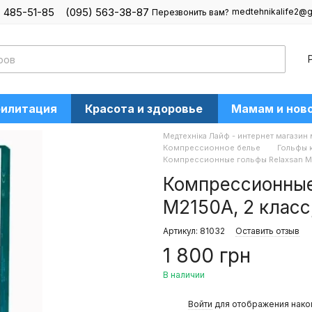
) 485-51-85
(095) 563-38-87
medtehnikalife2@g
Перезвонить вам?
билитация
Красота и здоровье
Мамам и нов
Медтехніка Лайф - интернет магазин
Компрессионное белье
Гольфы 
Компрессионные гольфы Relaxsan Medi
Компрессионные 
M2150A, 2 класс,
Артикул: 81032
Оставить отзыв
1 800 грн
В наличии
%
Войти
для отображения нако