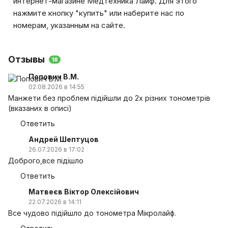
интернет-магазине Медтехника Лайф. Для этого
нажмите кнопку "купить" или наберите нас по
номерам, указанным на сайте.
Отзывы
18
Попович В.М.
02.08.2026 в 14:55
Манжети без проблем підійшли до 2х різних тонометрів
(вказаних в описі)
Ответить
Андрей Шептуцов
26.07.2026 в 17:02
Доброго,все підішло
Ответить
Матвеєв Віктор Олексійович
22.07.2026 в 14:11
Все чудово підійшло до тонометра Мікролайф.