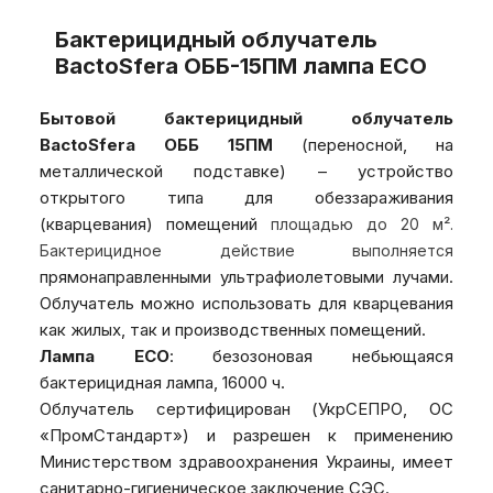
Бактерицидный облучатель
BactoSfera ОББ-15ПМ лампа ECO
Бытовой бактерицидный облучатель
BactoSfera ОББ 15ПМ
(переносной, на
металлической подставке) – устройство
открытого типа для обеззараживания
(кварцевания) помещений
площадью до 20 м².
Бактерицидное действие выполняется
прямонаправленными ультрафиолетовыми лучами.
Облучатель можно использовать для кварцевания
как жилых, так и производственных помещений.
Лампа ECO
: безозоновая небьющаяся
бактерицидная лампа, 16000 ч.
Облучатель сертифицирован (УкрСЕПРО, ОС
«ПромСтандарт») и разрешен к применению
Министерством здравоохранения Украины, имеет
санитарно-гигиеническое заключение СЭС.