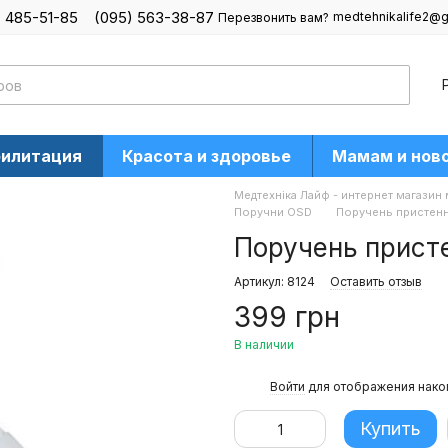
) 485-51-85
(095) 563-38-87
medtehnikalife2@g
Перезвонить вам?
билитация
Красота и здоровье
Мамам и нов
Медтехніка Лайф - интернет магазин
Поручни OSD
Поручень пристенны
Поручень присте
Артикул: 8124
Оставить отзыв
399 грн
В наличии
%
Войти
для отображения нако
Купить