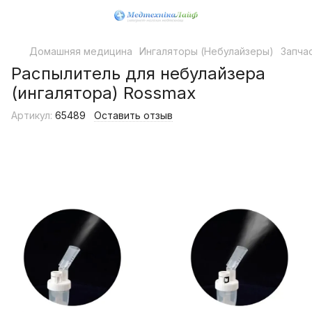
Домашняя медицина
Ингаляторы (Небулайзеры)
Запча
Распылитель для небулайзера
(ингалятора) Rossmax
Артикул:
65489
Оставить отзыв