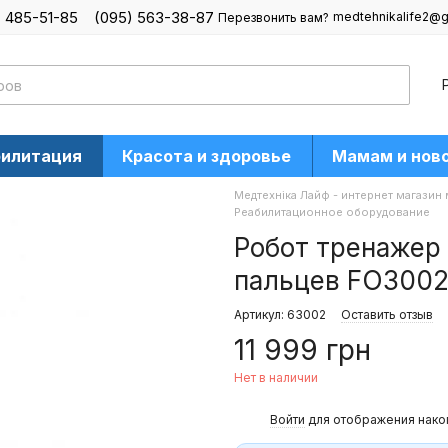
) 485-51-85
(095) 563-38-87
medtehnikalife2@g
Перезвонить вам?
билитация
Красота и здоровье
Мамам и нов
Медтехніка Лайф - интернет магазин
Реабилитационное оборудование
Робот тренажер 
пальцев FO300
Артикул: 63002
Оставить отзыв
11 999 грн
Нет в наличии
%
Войти
для отображения нако