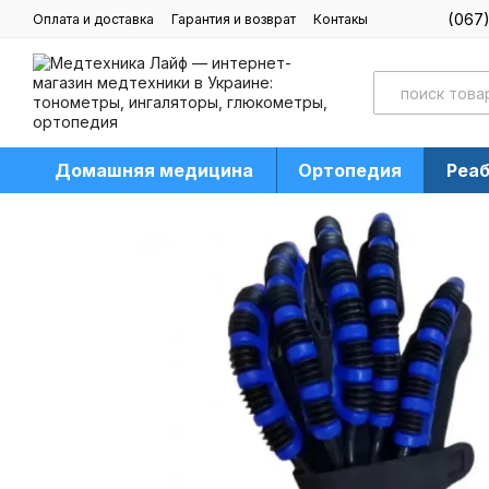
Перейти к основному контенту
(067
Оплата и доставка
Гарантия и возврат
Контакы
Блог
Домашняя медицина
Ортопедия
Реа