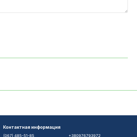
Контактная информация
(067) 485-51-85
+380976793972