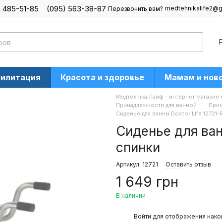
) 485-51-85
(095) 563-38-87
medtehnikalife2@g
Перезвонить вам?
билитация
Красота и здоровье
Мамам и нов
Медтехніка Лайф - интернет магазин
Принадлежности для ванной
Прин
Сиденье для ванны Doctor Life 12721-
Сиденье для ванн
спинки
Артикул: 12721
Оставить отзыв
1 649 грн
В наличии
%
Войти
для отображения нако