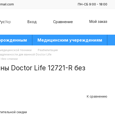
mail.com
ПН-СБ 9:00 - 18:00
Мой заказ
Рус
Укр
Вход
Сравнение
орожденным
Медицинским учереждениям
 медицинской техники
Реабилитация
адлежности для ванной Doctor Life
R без спинки
ы Doctor Life 12721-R без
К сравнению
пительной скидки