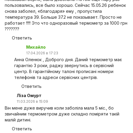
пользовались, все было хорошо. Сейчас 15.05.26 ребенок
снова заболел, «благодаря» ему , пропустила
температура 39. Больше 37.2 не показывает. Просто не
работает !!!!! Это что одноразовый термометр за 1000 грн
???????
Ответить
Михайло
17.04.2026 в 17:23
Анна Оленюк , Доброго дня. Даний термометр має
гарантію 3 роки, раджу звернутись в сервісний
центр. В гарантійному талоні прописані номери
телефонів та адреси сервісних центрів.
Ответить
Ліза Омурт
11.03.2026 в 15:09
Він мене дуже виручив коли заболіла мала 5 міс., бо
звичайним термометром дуже складно поміряти такій
малій дитині.
Ответить