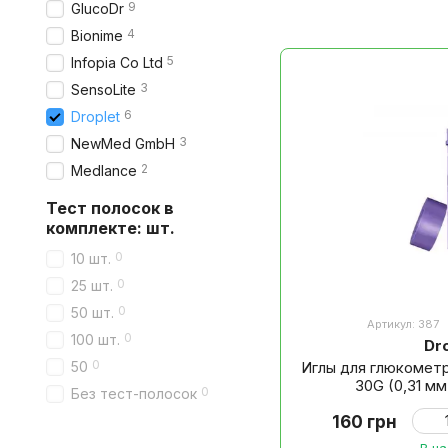
9
GlucoDr
г
4
Bionime
5
Infopia Co Ltd
3
SensoLite
6
Droplet
3
NewMed GmbH
2
Medlance
Тест полосок в
комплекте: шт.
0
10 шт.
0
25 шт.
0
50 шт.
Артикул: 387
0
100 шт.
Dr
0
Иглы для глюкомет
50
30G (0,31 мм
0
Без тест-полосок
160 грн
В н