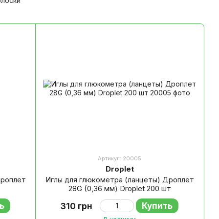
олоски
Артикул: 20005
Droplet
Дроплет
Иглы для глюкометра (ланцеты) Дроплет
28G (0,36 мм) Droplet 200 шт
ь
Купить
310 грн
В наличии