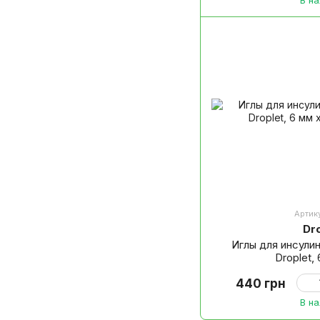
Артику
Dr
Иглы для инсули
Droplet,
440 грн
В н