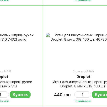
л: 74321
Артикул: 46780
oplet
Droplet
новых шприц-ручек
Иглы для инсулиновых шприц-р
 6 мм x 31G
Droplet, 8 мм х 31G, 100 шт.
Купить
Купи
440 грн
аличии
В наличии