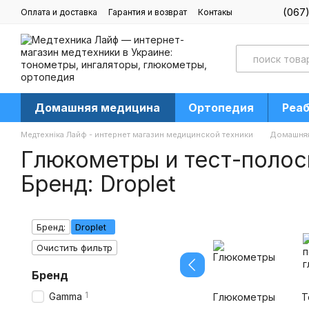
Перейти к основному контенту
(067
Оплата и доставка
Гарантия и возврат
Контакы
Блог
Домашняя медицина
Ортопедия
Реа
Медтехніка Лайф - интернет магазин медицинской техники
Домашняя
Глюкометры и тест-полос
Бренд: Droplet
Бренд:
Droplet
Очистить фильтр
Бренд
1
Gamma
Глюкометры
Т