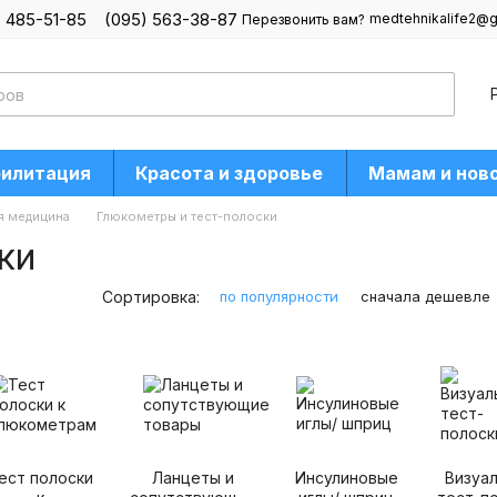
) 485-51-85
(095) 563-38-87
medtehnikalife2@g
Перезвонить вам?
билитация
Красота и здоровье
Мамам и нов
 медицина
Глюкометры и тест-полоски
ки
Сортировка:
по популярности
сначала дешевле
ест полоски
Ланцеты и
Инсулиновые
Визуа