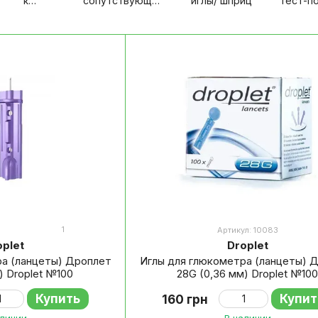
к
сопутствующие
иглы/ шприц
тест-п
люкометрам
товары
1
Артикул: 10083
oplet
Droplet
ра (ланцеты) Дроплет
Иглы для глюкометра (ланцеты) 
) Droplet №100
28G (0,36 мм) Droplet №100
Купить
Купит
160 грн
аличии
В наличии