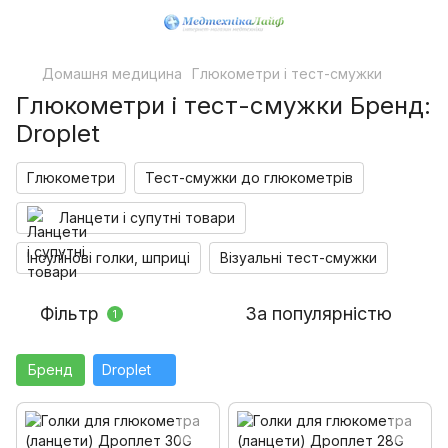
Домашня медицина
Глюкометри і тест-смужки
Глюкометри і тест-смужки Бренд:
Droplet
Глюкометри
Тест-смужки до глюкометрів
Ланцети і супутні товари
Інсулінові голки, шприці
Візуальні тест-смужки
Фільтр
За популярністю
1
Бренд
Droplet