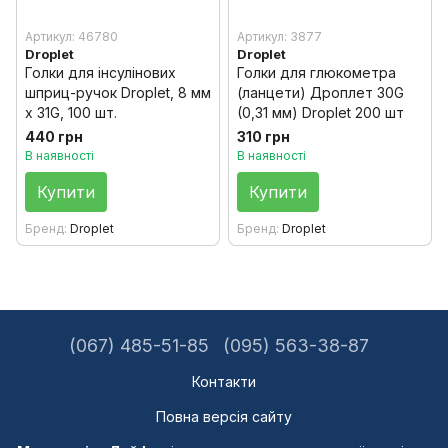
Артикул: 46780
Артикул: 3877
Droplet
Droplet
Голки для інсулінових
Голки для глюкометра
шприц-ручок Droplet, 8 мм
(ланцети) Дроплет 30G
х 31G, 100 шт.
(0,31 мм) Droplet 200 шт
440 грн
310 грн
В наявності
В наявності
Купити
Купити
Бренд
Droplet
Бренд
Droplet
(067) 485-51-85
(095) 563-38-87
Контакти
Повна версія сайту