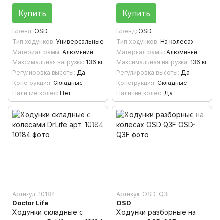
Купить
Купить
Бренд
OSD
Бренд
OSD
Тип ходунков
Универсальные
Тип ходунков
На колесах
Материал рамы
Алюминий
Материал рамы
Алюминий
Максимальная нагрузка
136 кг
Максимальная нагрузка
136 кг
Регулировка высоты
Да
Регулировка высоты
Да
Конструкция
Складные
Конструкция
Складные
Наличие колес
Нет
Наличие колес
Да
Артикул: 10184
Артикул: OSD-Q3F
Doctor Life
OSD
Ходунки складные с
Ходунки разборные на