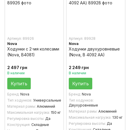
Артикул: 89926
Артикул: 89928
Nova
Nova
Ходунки с 2-мя колесами
Ходунки двухуровневые
(Nova, B4081)
(Nova, B 4092 AA)
2 497 грн
2 249 грн
В наличии
В наличии
Купить
Купить
Бренд
Nova
Бренд
Nova
Тип ходунков
Универсальные
Тип ходунков
Двухуровневые
Материал рамы
Алюминий
Материал рамы
Алюминий
Максимальная нагрузка
150 кг
Максимальная нагрузка
130 кг
Регулировка высоты
Да
Регулировка высоты
Да
Конструкция
Складные
Конструкция
Складные