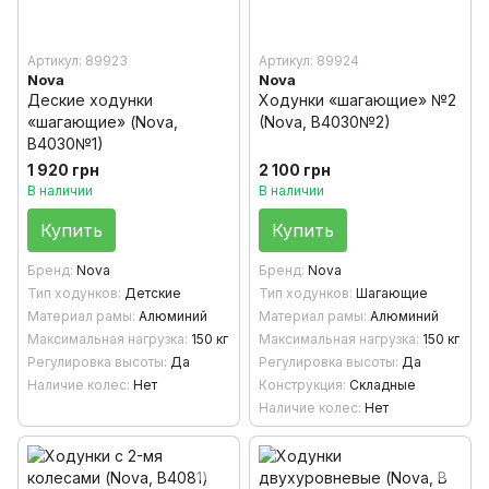
Артикул: 89923
Артикул: 89924
Nova
Nova
Деские ходунки
Ходунки «шагающие» №2
«шагающие» (Nova,
(Nova, B4030№2)
B4030№1)
1 920 грн
2 100 грн
В наличии
В наличии
Купить
Купить
Бренд
Nova
Бренд
Nova
Тип ходунков
Детские
Тип ходунков
Шагающие
Материал рамы
Алюминий
Материал рамы
Алюминий
Максимальная нагрузка
150 кг
Максимальная нагрузка
150 кг
Регулировка высоты
Да
Регулировка высоты
Да
Наличие колес
Нет
Конструкция
Складные
Наличие колес
Нет