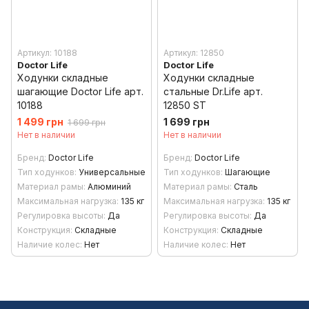
Артикул: 10188
Артикул: 12850
Doctor Life
Doctor Life
Ходунки складные
Ходунки складные
шагающие Doctor Life арт.
стальные Dr.Life арт.
10188
12850 ST
1 499 грн
1 699 грн
1 699 грн
Нет в наличии
Нет в наличии
Бренд
Doctor Life
Бренд
Doctor Life
Тип ходунков
Универсальные
Тип ходунков
Шагающие
Материал рамы
Алюминий
Материал рамы
Сталь
Максимальная нагрузка
135 кг
Максимальная нагрузка
135 кг
Регулировка высоты
Да
Регулировка высоты
Да
Конструкция
Складные
Конструкция
Складные
Наличие колес
Нет
Наличие колес
Нет