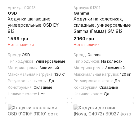
Артикул: 90913
Артикул: 91291
OSD
Gamma
Ходунки шагающие
Ходунки на колесиках,
универсальные OSD EY
складные, универсальные
913
Gamma (Гамма) GM 912
1 599 грн
2 160 грн
Нет в наличии
Нет в наличии
Бренд
OSD
Бренд
Gamma
Тип ходунков
Универсальные
Тип ходунков
На колесах
Материал рамы
Алюминий
Материал рамы
Алюминий
Максимальная нагрузка
136 кг
Максимальная нагрузка
120 кг
Регулировка высоты
Да
Регулировка высоты
Да
Конструкция
Складные
Конструкция
Складные
Наличие колес
Нет
Наличие колес
Да