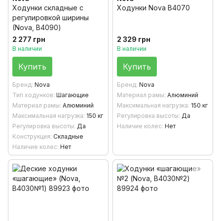
Ходунки складные с
Ходунки Nova B4070
регулировкой ширины
(Nova, В4090)
2 277 грн
2 329 грн
В наличии
В наличии
Купить
Купить
Бренд
Nova
Бренд
Nova
Тип ходунков
Шагающие
Материал рамы
Алюминий
Материал рамы
Алюминий
Максимальная нагрузка
150 кг
Максимальная нагрузка
150 кг
Регулировка высоты
Да
Регулировка высоты
Да
Наличие колес
Нет
Конструкция
Складные
Наличие колес
Нет