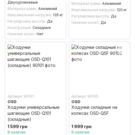
Двухуровневые
Материал рамы
Алюминий
Материал рамы
Алюминий
Максимальная нагрузка
120 кг
Максимальная нагрузка
135 кг
Регулировка высоты
Да
Регулировка высоты
Да
Наличие колес
Да
Конструкция
Складные
Наличие колес
Нет
Артикул: 90101
Артикул: 90105
OSD
OSD
Ходунки универсальные
Ходунки складные на
шагающие OSD-Q101
колесах OSD-Q5F
(складные)
1 599 грн
1 999 грн
В наличии
В наличии