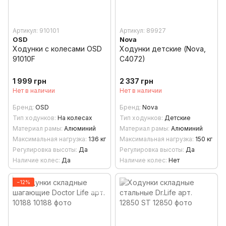
Артикул: 910101
Артикул: 89927
OSD
Nova
Ходунки с колесами OSD
Ходунки детские (Nova,
91010F
C4072)
1 999 грн
2 337 грн
Нет в наличии
Нет в наличии
Бренд
OSD
Бренд
Nova
Тип ходунков
На колесах
Тип ходунков
Детские
Материал рамы
Алюминий
Материал рамы
Алюминий
Максимальная нагрузка
136 кг
Максимальная нагрузка
150 кг
Регулировка высоты
Да
Регулировка высоты
Да
Наличие колес
Да
Наличие колес
Нет
−12%