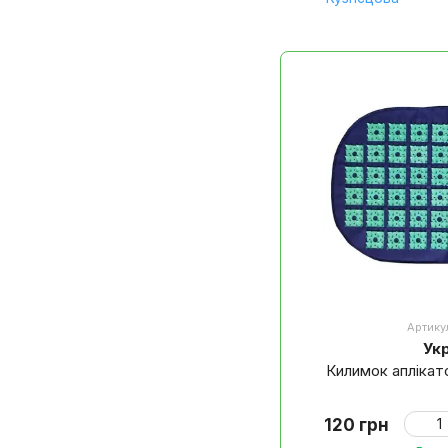
Артику
Ук
Килимок апліка
120 грн