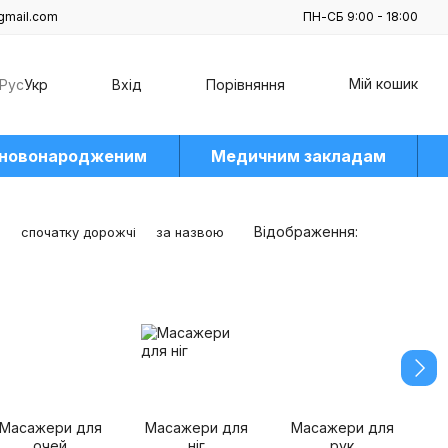
gmail.com
ПН-СБ 9:00 - 18:00
Мій кошик
Рус
Укр
Вхід
Порівняння
 новонародженим
Медичним закладам
Відображення:
е
спочатку дорожчі
за назвою
Масажери для
Масажери для
Масажери для
М
очей
ніг
рук