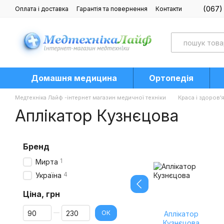
Перейти до основного контенту
(067)
Оплата і доставка
Гарантія та повернення
Контакти
Блог
Домашня медицина
Ортопедія
Медтехніка Лайф -інтернет магазин медичної техніки
Краса і здоров'
Аплікатор Кузнєцова
Бренд
1
Мирта
4
Україна
Ціна, грн
Від Ціна, грн
До Ціна, грн
ОК
Аплікатор
Кузнєцова