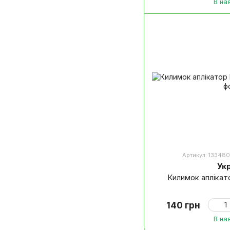
В на
Артикул: 133480
Ук
Килимок апліка
140 грн
В на