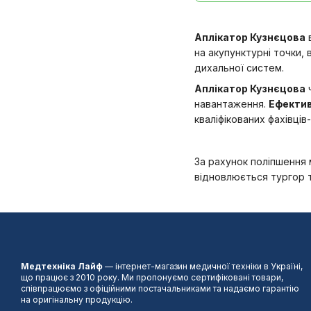
Аплікатор Кузнєцова
в
на акупунктурні точки, 
дихальної систем.
Аплікатор Кузнєцова
ч
навантаження.
Ефектив
кваліфікованих фахівців-
За рахунок поліпшення 
відновлюється тургор т
Медтехніка Лайф
— інтернет-магазин медичної техніки в Україні,
що працює з 2010 року. Ми пропонуємо сертифіковані товари,
співпрацюємо з офіційними постачальниками та надаємо гарантію
на оригінальну продукцію.