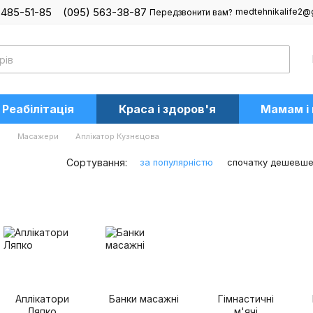
 485-51-85
(095) 563-38-87
medtehnikalife2@
Передзвонити вам?
Реабілітація
Краса і здоров'я
Мамам і
я
Масажери
Аплікатор Кузнєцова
Сортування:
за популярністю
спочатку дешевш
Аплікатори
Банки масажні
Гімнастичні
Ляпко
м'ячі