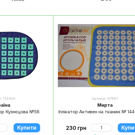
л: 133456
Артикул: 67887
раїна
Мирта
тор Кузнєцова №56
Іплікатор Активен на тканині № 144
Купити
Купи
230 грн