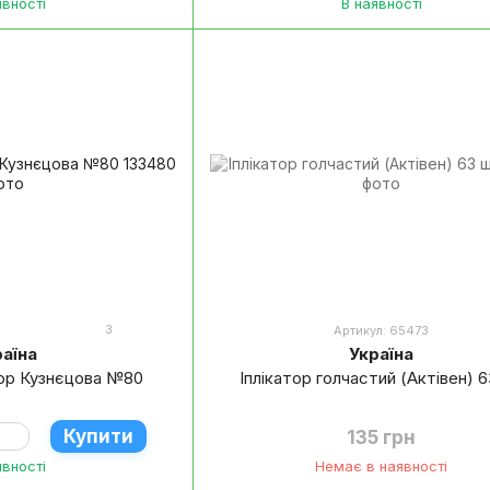
явності
В наявності
3
Артикул: 65473
раїна
Україна
тор Кузнєцова №80
Іплікатор голчастий (Актівен) 
Купити
135 грн
явності
Немає в наявності