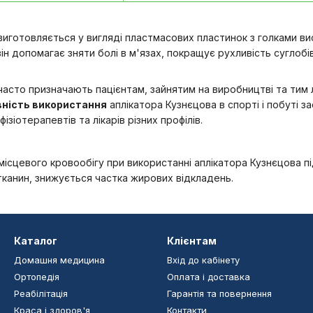
иготовляється у вигляді пластмасових пластинок з голками ви
він допомагає зняти болі в м'язах, покращує рухливість суглоб
асто призначають пацієнтам, зайнятим на виробництві та тим л
ність використання
аплікатора Кузнєцова в спорті і побуті за
фізіотерапевтів та лікарів різних профілів.
місцевого кровообігу при використанні аплікатора Кузнєцова пі
канин, знижується частка жирових відкладень.
Каталог
Клієнтам
Домашня медицина
Вхід до кабінету
Ортопедія
Оплата і доставка
Реабілітація
Гарантія та повернення
Краса і здоров'я
Контакти