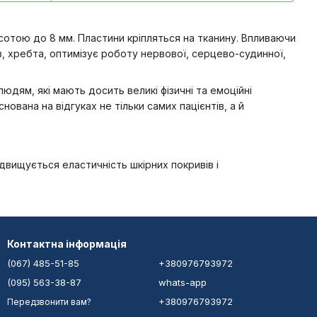
сотою до 8 мм. Пластини кріпляться на тканину. Впливаючи
ів, хребта, оптимізує роботу нервової, серцево-судинної,
юдям, які мають досить великі фізичні та емоційні
снована на відгуках не тільки самих пацієнтів, а й
двищується еластичність шкірних покривів і
Контактна інформація
(067) 485-51-85
+380976793972
(095) 563-38-87
whats-app
+380976793972
Передзвонити вам?