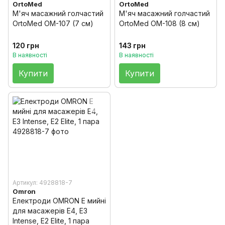
OrtoMed
OrtoMed
М'яч масажний голчастий
М'яч масажний голчастий
OrtoMed OM-107 (7 см)
OrtoMed OM-108 (8 см)
120 грн
143 грн
В наявності
В наявності
Купити
Купити
Артикул: 4928818-7
Omron
Електроди OMRON E мийні
для масажерів E4, E3
Intense, E2 Elite, 1 пара