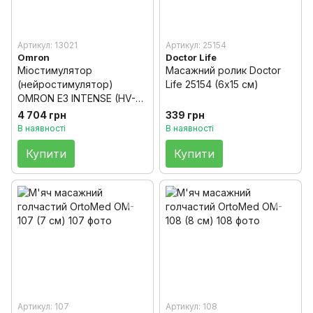
Артикул: 13021
Артикул: 25154
Omron
Doctor Life
Міостимулятор
Масажний ролик Doctor
(нейростимулятор)
Life 25154 (6х15 см)
OMRON E3 INTENSE (HV-
F021-EW)
4 704 грн
339 грн
В наявності
В наявності
Купити
Купити
Артикул: 107
Артикул: 108