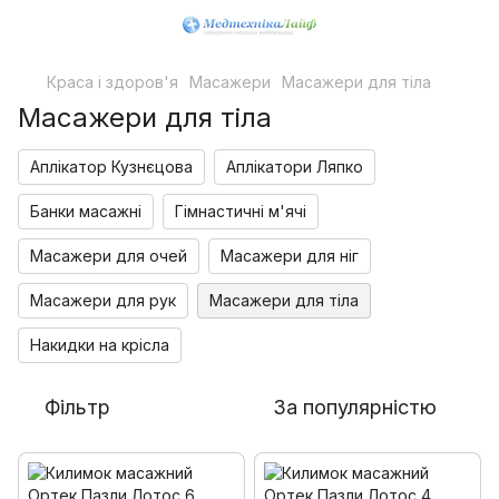
Краса і здоров'я
Масажери
Масажери для тіла
Масажери для тіла
Аплікатор Кузнєцова
Аплікатори Ляпко
Банки масажні
Гімнастичні м'ячі
Масажери для очей
Масажери для ніг
Масажери для рук
Масажери для тіла
Накидки на крісла
Фільтр
За популярністю