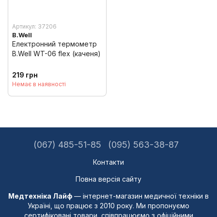
Артикул: 37206
B.Well
Електронний термометр
B.Well WT-06 flex (каченя)
219 грн
Немає в наявності
(067) 485-51-85
(095) 563-38-87
Контакти
Повна версія сайту
Медтехніка Лайф
— інтернет-магазин медичної техніки в
Україні, що працює з 2010 року. Ми пропонуємо
сертифіковані товари, співпрацюємо з офіційними