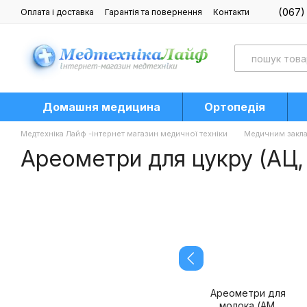
Перейти до основного контенту
(067)
Оплата і доставка
Гарантія та повернення
Контакти
Блог
Домашня медицина
Ортопедія
Медтехніка Лайф -інтернет магазин медичної техніки
Медичним закл
Ареометри для цукру (АЦ,
Ареометри для
молока (АМ,