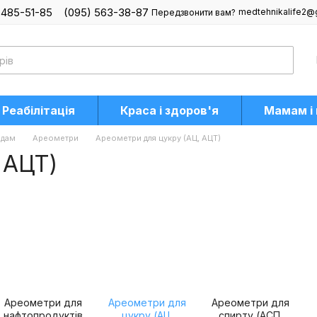
 485-51-85
(095) 563-38-87
medtehnikalife2@
Передзвонити вам?
Реабілітація
Краса і здоров'я
Мамам і
адам
Ареометри
Ареометри для цукру (АЦ, АЦТ)
 АЦТ)
Ареометри для
Ареометри для
Ареометри для
нафтопродуктів
цукру (АЦ,
спирту (АСП,