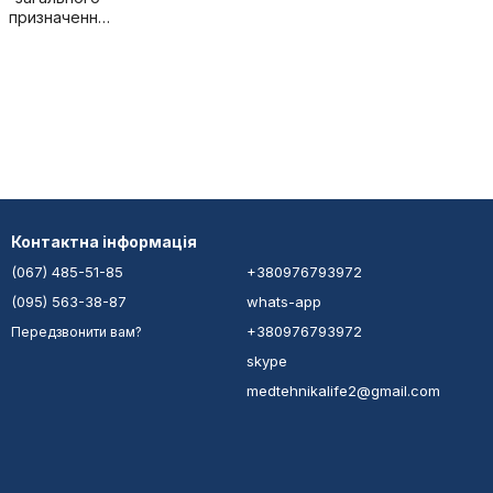
призначення
(АОН)
Контактна інформація
(067) 485-51-85
+380976793972
(095) 563-38-87
whats-app
+380976793972
Передзвонити вам?
skype
medtehnikalife2@gmail.com