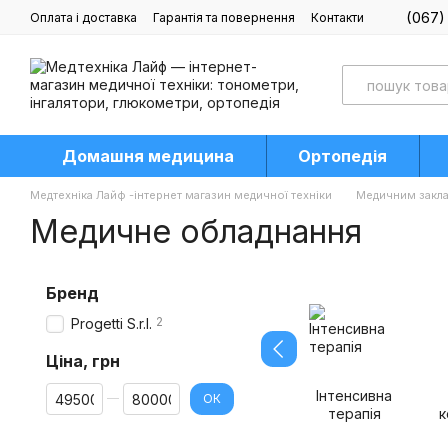
Перейти до основного контенту
(067)
Оплата і доставка
Гарантія та повернення
Контакти
Блог
Домашня медицина
Ортопедія
Медтехніка Лайф -інтернет магазин медичної техніки
Медичним закл
Медичне обладнання
Бренд
2
Progetti S.r.l.
Ціна, грн
Від Ціна, грн
До Ціна, грн
Інтенсивна
ОК
терапія
к