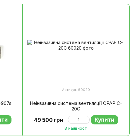
Артикул: 60020
-907s
Неінвазивна система вентиляції CPAP C-
20C
ити
Купити
49 500 грн
В наявності