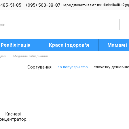
 485-51-85
(095) 563-38-87
medtehnikalife2@
Передзвонити вам?
Реабілітація
Краса і здоров'я
Мамам і
адам
Медичне обладнання
Сортування:
за популярністю
спочатку дешевш
Кисневі
онцентратори
та