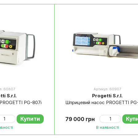
ксигенотерапія
л: 60807
Артикул: 60907
ti S.r.l.
Progetti S.r.l.
с PROGETTI PG-807i
Шприцевий насос PROGETTI PG
Купити
Куп
79 000 грн
явності
В наявності