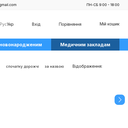
gmail.com
ПН-СБ 9:00 - 18:00
Мій кошик
Рус
Укр
Вхід
Порівняння
 новонародженим
Медичним закладам
Відображення:
е
спочатку дорожчі
за назвою