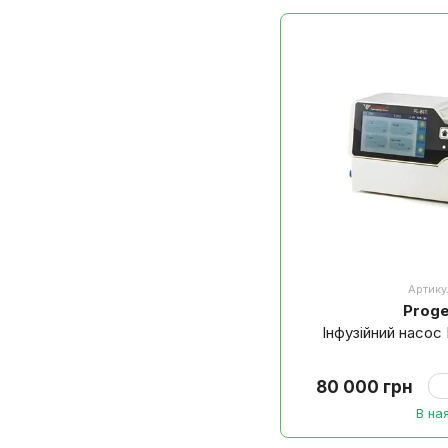
о
Артику
Proget
Інфузійний насо
80 000 грн
В на