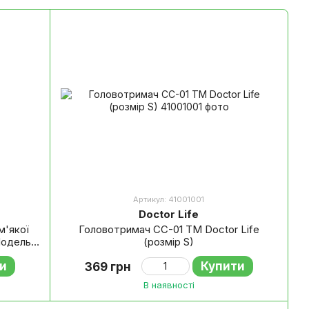
Артикул: 41001001
Doctor Life
м'якої
Головотримач CC-01 TM Doctor Life
Модель
(розмір S)
и
Купити
369 грн
В наявності