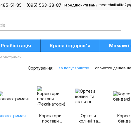
 485-51-85
(095) 563-38-87
medtehnikalife2@
Передзвонити вам?
Реабілітація
Краса і здоров'я
Мамам і
оловотримачі
Сортування:
за популярністю
спочатку дешевш
оловотримачі
Коректори
Ортези
Корсет
постави
колінні та
банда
(Реклінатори)
ліктьові