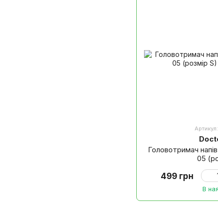
Артикул
Doct
Головотримач напів
05 (р
499 грн
В на