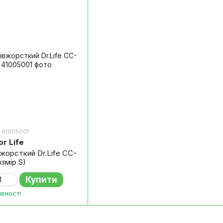
: 41005001
or Life
жорсткий Dr.Life CC-
озмір S)
Купити
явності