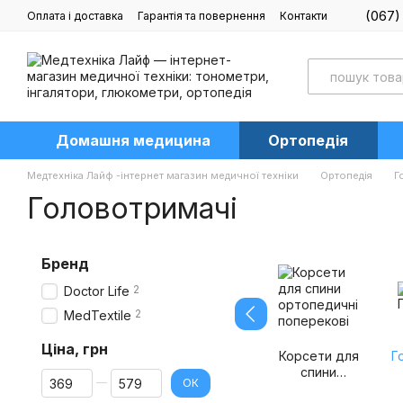
Перейти до основного контенту
(067)
Оплата і доставка
Гарантія та повернення
Контакти
Блог
Домашня медицина
Ортопедія
Медтехніка Лайф -інтернет магазин медичної техніки
Ортопедія
Г
Головотримачі
Бренд
2
Doctor Life
2
MedTextile
Ціна, грн
Корсети для
Г
спини
Від Ціна, грн
До Ціна, грн
ОК
ортопедичні