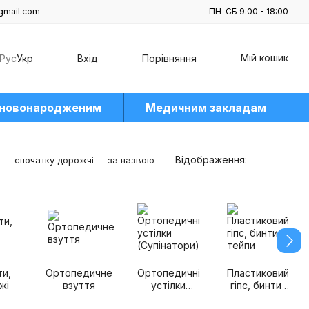
gmail.com
ПН-СБ 9:00 - 18:00
Мій кошик
Рус
Укр
Вхід
Порівняння
 новонародженим
Медичним закладам
Відображення:
е
спочатку дорожчі
за назвою
и,
Ортопедичне
Ортопедичні
Пластиковий
жі
взуття
устілки
гіпс, бинти і
(Супінатори)
тейпи