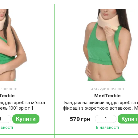
: 10010001
Артикул: 10050001
extile
MedTextile
відділ хребта м'якої
Бандаж на шийний відділ хребта 
ель 1001 зріст 1
фіксації з жорсткою вставкою. 
1005 зріст 1
Купити
Купит
579 грн
явності
В наявності