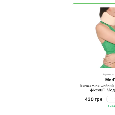
поперекові
Артикул
MedT
Бандаж на шийний 
фіксації. Мод
430 грн
В на