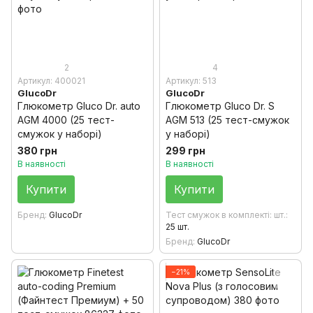
2
4
Артикул: 400021
Артикул: 513
GlucoDr
GlucoDr
Глюкометр Gluсo Dr. auto
Глюкометр Gluсo Dr. S
AGM 4000 (25 тест-
AGM 513 (25 тест-смужок
смужок у наборі)
у наборі)
380 грн
299 грн
В наявності
В наявності
Купити
Купити
Бренд
GlucoDr
Тест смужок в комплекті: шт.
25 шт.
Бренд
GlucoDr
−21%