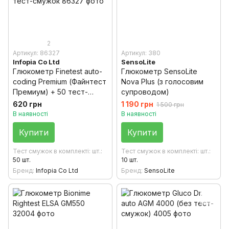
2
Артикул: 86327
Артикул: 380
Infopia Co Ltd
SensoLite
Глюкометр Finetest auto-
Глюкометр SensoLite
coding Premium (Файнтест
Nova Plus (з голосовим
Премиум) + 50 тест-
супроводом)
смужок
620 грн
1 190 грн
1 500 грн
В наявності
В наявності
Купити
Купити
Тест смужок в комплекті: шт.
Тест смужок в комплекті: шт.
50 шт.
10 шт.
Бренд
Infopia Co Ltd
Бренд
SensoLite