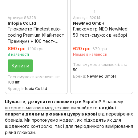
1
Артикул: 86328
Артикул: 32014
Infopia Co Ltd
NewMed GmbH
Глюкометр Finetest auto-
Глюкометр NEO NewMed
coding Premium (Файнтест
50 тест-смужок в наборі
Премиум) + 100 тест-
смужок
890 грн
620 грн
1 100 грн
670 грн
В наявності
Немає в наявності
Тест смужок в комплекті: шт.
Купити
50
Бренд
NewMed GmbH
Тест смужок в комплекті: шт.
100 шт.
Бренд
Infopia Co Ltd
Шукаєте, де купити глюкометр в Україні?
У нашому
інтернет-магазині медтехніки
ви знайдете
надійні
апарати для вимірювання цукру в крові
від перевірених
брендів. Ми пропонуємо моделі, які підходять як для
щоденного контролю, так і для періодичного вимірювання
рівня глюкози.