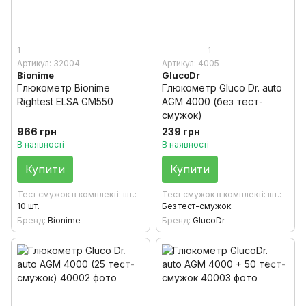
1
1
Артикул: 32004
Артикул: 4005
Bionime
GlucoDr
Глюкометр Bionime
Глюкометр Gluсo Dr. auto
Rightest ELSA GM550
AGM 4000 (без тест-
смужок)
966 грн
239 грн
В наявності
В наявності
Купити
Купити
Тест смужок в комплекті: шт.
Тест смужок в комплекті: шт.
10 шт.
Без тест-смужок
Бренд
Bionime
Бренд
GlucoDr