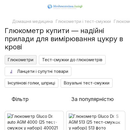
Домашня медицина
Глюкометри і тест-смужки
Глюком
Глюкометр купити — надійні
прилади для вимірювання цукру в
крові
Глюкометри
Тест-смужки до глюкометрів
Ланцети і супутні товари
Інсулінові голки, шприці
Візуальні тест-смужки
Фільтр
За популярністю