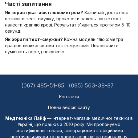
Часті запитання
Як користуватись глюкометром?
Зазвичай достатньо
вставити тест-смужку, проколоти палець ланцетом і
нанести краплю крові. Результат з'явиться протягом 5–10
секунд.
Як обрати тест-смужки?
Кожна модель глюкометра
працює лише зі своїми
тест-смужками
. Перевіряйте
сумісність перед покупкою.
(067) 485-51-85
(095) 563-38-87
Контакти
Повна версія сайту
Медтехніка Лайф
— інтернет-магазин медичної техніки в
Україні, що працює з 2010 року. Ми пропонуємо
сертифіковані товари, співпрацюємо з офіційними
постачальниками та надаємо гарантію на оригінальну