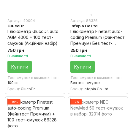
1
Артикул: 40004
Артикул: 86326
GlucoDr
Infopia Co Ltd
Глюкометр GlucoDr. auto
Глюкометр Finetest auto-
AGM 4000 + 100 тест-
coding Premium (Файнтест
смужок (Акційний набір)
Премиум) Без тест-
смужок
750 грн
250 грн
В наявності
В наявності
Купити
Купити
Тест смужок в комплекті: шт.
Тест смужок в комплекті: шт.
100 шт.
Без тест-смужок
Бренд
GlucoDr
Бренд
Infopia Co Ltd
−19%
−7%