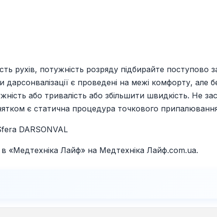
ь рухів, потужність розряду підбирайте поступово з
арсонвалізації є проведені на межі комфорту, але бе
жність або тривалість або збільшити швидкість. Не за
инятком є статична процедура точкового припалювання
oSfera DARSONVAL
в «Медтехніка Лайф» на Медтехніка Лайф.com.ua.