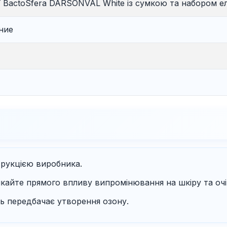
ї BactoSfera DARSONVAL White із сумкою та набором ел
ние
трукцією виробника.
кайте прямого впливу випромінювання на шкіру та очі
ь передбачає утворення озону.