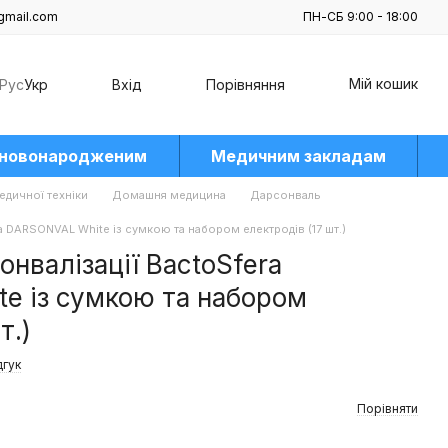
gmail.com
ПН-СБ 9:00 - 18:00
Мій кошик
Рус
Укр
Вхід
Порівняння
 новонародженим
Медичним закладам
едичної техніки
Домашня медицина
Дарсонваль
ra DARSONVAL White із сумкою та набором електродів (17 шт.)
онвалізації BactoSfera
e із сумкою та набором
т.)
дгук
Порівняти