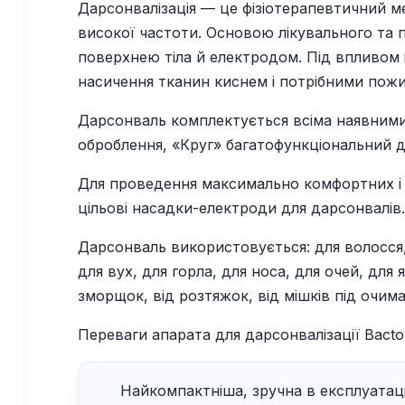
Дарсонвалізація — це фізіотерапевтичний м
високої частоти. Основою лікувального та 
поверхнею тіла й електродом. Під впливом 
насичення тканин киснем і потрібними пож
Дарсонваль комплектується всіма наявними
оброблення, «Круг» багатофункціональний дл
Для проведення максимально комфортних і е
цільові насадки-електроди для дарсонвалів.
Дарсонваль використовується: для волосся, д
для вух, для горла, для носа, для очей, для 
зморщок, від розтяжок, від мішків під очима
Переваги апарата для дарсонвалізації Bac
Найкомпактніша, зручна в експлуатації