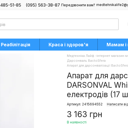
 485-51-85
(095) 563-38-87
medtehnikalife2@
Передзвонити вам?
Реабілітація
Краса і здоров'я
Мамам і
Медтехніка Лайф -інтернет магазин м
Дарсонваль BactoSfera
Апарат для дарсонвалізації BactoSfe
Апарат для дарс
DARSONVAL Whit
електродів (17 ш
Артикул: 2415694552
Написати ві
3 163 грн
В наявності