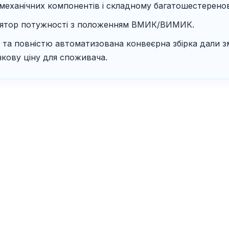
еханічних компонентів і складному багатошестеренов
улятор потужності з положенням ВМИК/ВИМИК.
ї та повністю автоматизована конвеєрна збірка дали з
кову ціну для споживача.