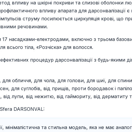
етод впливу на шкірні покриви та слизові оболонки 
профілактичного впливу апарата для дарсонвалізації є
імпульсів струму посилюється циркуляція крові, що п
ивними речовинами.
 17 насадками-електродами, включно з трьома базовим
я всього тіла, «Розчіска» для волосся.
фективних процедур дарсонвалізації з будь-якими діл
ля обличчя, для чола, для голови, для шиї, для спини 
ясен, для суглобів, від прищів, проти бородавок і папі
, від лупи, від нежитю, від гаймориту, від дерматиту 
toSfera DARSONVAL:
, мінімалістична та стильна модель, яка не має аналогі