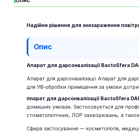
Опис
Надійне рішення для знезараження повітря
Опис
Апарат для дарсонвалізації BactoSfera DA
Апарат для дарсонвалізації Апарат для дарс
для УФ‑обробки приміщення за умови дотрим
ппарат для дарсонвалізації BactoSfera D
домашніх умовах. Застосовується для профіл
стоматологічних, ЛОР захворювань, а тако
Сфера застосування — косметологія, медици