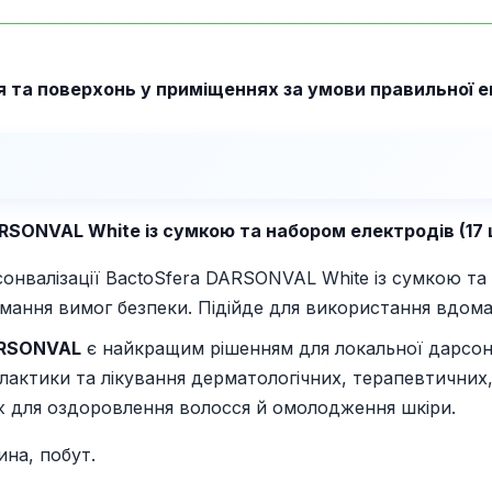
 та поверхонь у приміщеннях за умови правильної е
RSONVAL White із сумкою та набором електродів (17 
онвалізації BactoSfera DARSONVAL White із сумкою та
ання вимог безпеки. Підійде для використання вдома
ARSONVAL
є найкращим рішенням для локальної дарсонвал
актики та лікування дерматологічних, терапевтичних, 
ж для оздоровлення волосся й омолодження шкіри.
на, побут.