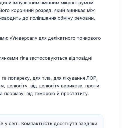
людини імпульсним змінним мікрострумом
 його коронний розряд, який виникає між
ризводить до поліпшення обміну речовин,
и: «Універсал» для делікатного точкового
янками тіла застосовуються відповідні
та попереку, для тіла, для лікування ЛОР,
лом, целюліту, від целюліту варикоза, проти
та псоріазу, від геморою й простатиту.
в у світі. Компактність досягнута завдяки