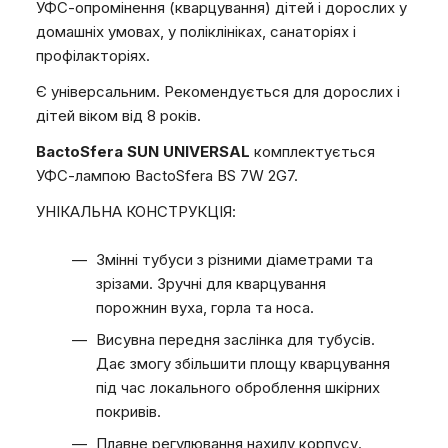
УФС-опромінення (кварцування) дітей і дорослих у
домашніх умовах, у поліклініках, санаторіях і
профілакторіях.
Є універсальним. Рекомендується для дорослих і
дітей віком від 8 років.
BactoSfera SUN UNIVERSAL
комплектується
УФС-лампою BactoSfera BS 7W 2G7.
УНІКАЛЬНА КОНСТРУКЦІЯ:
Змінні тубуси з різними діаметрами та
зрізами. Зручні для кварцування
порожнин вуха, горла та носа.
Висувна передня заслінка для тубусів.
Дає змогу збільшити площу кварцування
під час локального оброблення шкірних
покривів.
Плавне регулювання нахилу корпусу.