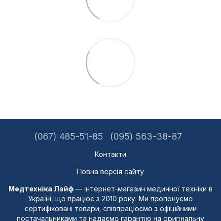
(067) 485-51-85
(095) 563-38-87
Контакти
Повна версія сайту
Медтехніка Лайф
— інтернет-магазин медичної техніки в
Україні, що працює з 2010 року. Ми пропонуємо
сертифіковані товари, співпрацюємо з офіційними
постачальниками та надаємо гарантію на оригінальну