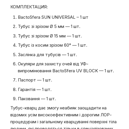
КОМПЛЕКТАЦИЯ:
BactoSfera SUN UNIVERSAL – 1 шт
Тубус зі зрізом Ø 5 мм — 1 шт.
Тубус зі зрізом Ø 15 мм — 1 шт.
Тубус із косим зрізом 60° — 1 шт.
Заслінка для тубусів — 1 шт.
Окуляри для захисту очей від УФ-
випромінювання BactoSfera UV BLOCK — 1 шт.
Паспорт — 1 шт.
Гарантія — 1 шт.
Паковання — 1 шт.
Тубус-кварц дає змогу неабияк заощадити на
відомих усім високоефективним і дорогим ЛОР-
процедурам і загальному кварцуванні поверхні тіла
людини, які проводяться тільки в спеціалізованих