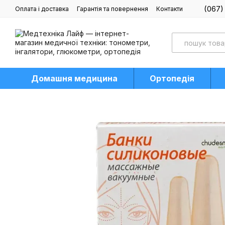
Перейти до основного контенту
(067)
Оплата і доставка
Гарантія та повернення
Контакти
Блог
Домашня медицина
Ортопедія