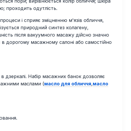
ються пори; вирівнюється колір обличчя; шкіра
ою; проходить одутлість.
роцеси і сприяє зміцненню м'язів обличчя,
лізується природний синтез колагену,
шність після вакуумного масажу дійсно значно
 в дорогому масажному салоні або самостійно
 в дзеркалі. Набір масажних банок дозволяє
сажними маслами (
масло для обличчя
,
масло
рювання.