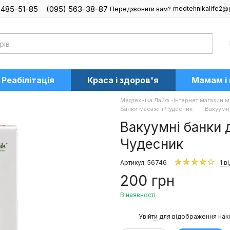
 485-51-85
(095) 563-38-87
medtehnikalife2@
Передзвонити вам?
Реабілітація
Краса і здоров'я
Мамам і
Медтехніка Лайф -інтернет магазин м
Банки масажні Чудесник
Вакуумн
Вакуумні банки 
Чудесник
Артикул: 56746
1 в
200 грн
В наявності
%
Увійти
для відображення нак