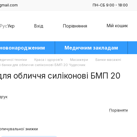
gmail.com
ПН-СБ 9:00 - 18:00
Мій кошик
Рус
Укр
Вхід
Порівняння
 новонародженим
Медичним закладам
едичної техніки
Краса і здоров'я
Масажери
Банки масажні
і банки для обличчя силіконові БМП 20 Чудесник
для обличчя силіконові БМП 20
ідгук
Порівняти
опичувальної знижки