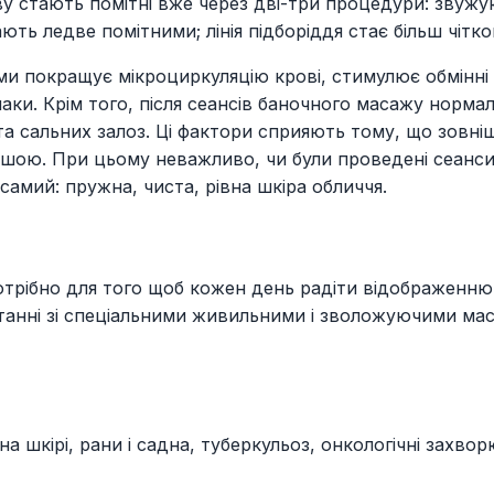
ву стають помітні вже через дві-три процедури: звужу
ють ледве помітними; лінія підборіддя стає більш чітк
 покращує мікроциркуляцію крові, стимулює обмінні п
аки. Крім того, після сеансів баночного масажу норма
а сальних залоз. Ці фактори сприяють тому, що зовні
дшою. При цьому неважливо, чи були проведені сеанси
самий: пружна, чиста, рівна шкіра обличчя.
отрібно для того щоб кожен день радіти відображенню
станні зі спеціальними живильними і зволожуючими ма
а шкірі, рани і садна, туберкульоз, онкологічні захво