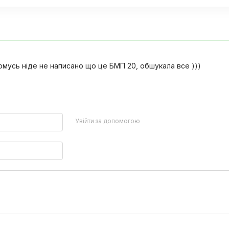
омусь ніде не написано що це БМП 20, обшукала все )))
Увійти за допомогою