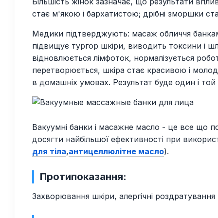
Більшість жінок зазначає, що результати впли
стає м'якою і бархатистою; дрібні зморшки ста
Медики підтверджують: масаж обличчя банками
підвищує тургор шкіри, виводить токсини і шл
відновлюється лімфоток, нормалізується робот
перетворюється, шкіра стає красивою і моло
в домашніх умовах. Результат буде один і той 
Вакуумні банки і масажне масло - це все що п
досягти найбільшої ефективності при викори
для тіла
,
антицеллюлітне масло
).
Протипоказання:
Захворювання шкіри, алергічні роздратування н