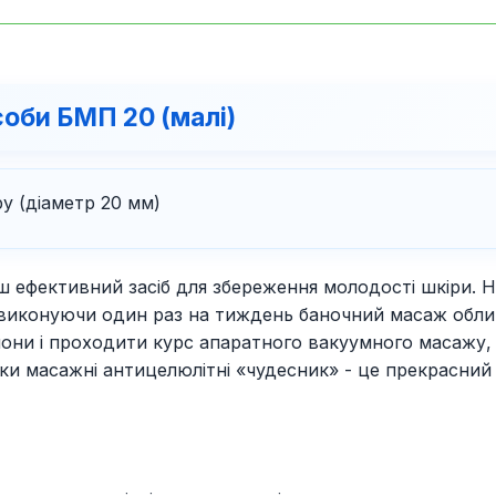
соби БМП 20 (малі)
у (діаметр 20 мм)
ш ефективний засіб для збереження молодості шкіри. На
виконуючи один раз на тиждень баночний масаж обличчя
лони і проходити курс апаратного вакуумного масажу, 
нки масажні антицелюлітні «чудесник» - це прекрасний