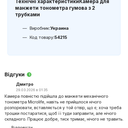
Технічні характеристики
Камера для
манжети тонометра гумова з 2
трубками
Виробник:
Украина
Код товару:
54215
Відгуки
1
Дмитро
29.03.2026 в 01:35
Камера повністю підійшла до манжети механічного
тонометра Microlife, навіть не прийшлося нічого
розпорювати, вставляється у той отвір, що є; хоча треба
трошки постаратися, щоб її туди заправити, але нічого
складного. Працює добре, тиск тримає, нічого не травить.
Відповісти