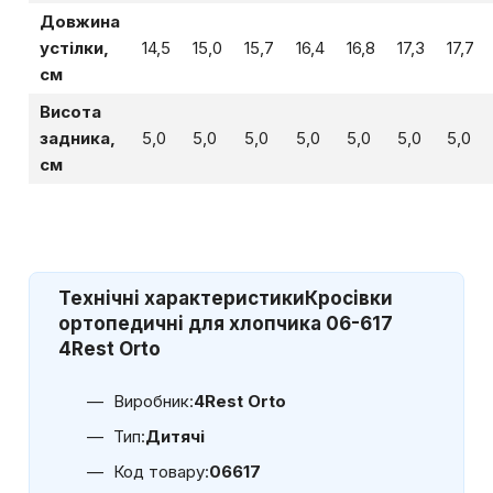
Довжина
устілки,
14,5
15,0
15,7
16,4
16,8
17,3
17,7
см
Висота
задника,
5,0
5,0
5,0
5,0
5,0
5,0
5,0
см
Технічні характеристики
Кросівки
ортопедичні для хлопчика 06-617
4Rest Orto
Виробник:
4Rest Orto
Тип:
Дитячі
Код товару:
06617