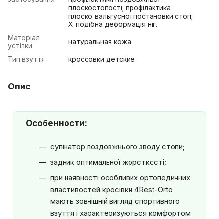
плоскостопості; профілактика
плоско‑вальгусної постановки стоп;
X‑подібна деформація ніг.
Матеріал
натуральная кожа
устілки
Тип взуття
кроссовки детские
Опис
Особенности:
супінатор поздовжнього зводу стопи;
задник оптимальної жорсткості;
при наявності особливих ортопедичних
властивостей кросівки 4Rest-Orto
мають зовнішній вигляд спортивного
взуття і характеризуються комфортом