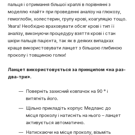
пальця і отримання більшої краплі в порівнянні з
моделлю «лайт» при проведенні аналізу на глюкозу,
гемоглобін, холестерин, групу крові, коагуляцію тощо.
Увага! Необхідно враховувати обсяг крові і тип її
аналізу, виконуючи процедуру взяття крові і стан
шкіри пальців пацієнта, так як в деяких випадках
краще використовувати ланцет з більшою глибиною
проколу і товщиною голки!
Ланцет використовується за принципом «на раз-
два-три».
Поверніть захисний ковпачок на 90 ° і
витягніть його.
Щільно прикладіть корпус Медланс до
місця проколу і натисніть на нього – ланцет
активується автоматично.
Натискаючи на місце проколу, візьміть