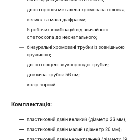
двостороння металева хромована головка;
велика та мала діафрагми;
5 робочих комбінацій від звичайного
стетоскопа до неонатального;
бінауральні хромовані трубки із зовнішньою
пружиною;
дві потовщені звукопровідні трубки;
довжина трубок 56 см;
колір чорний.
Комплектація:
пластиковий дзвін великий (діаметр 33 мм);
пластиковий дзвін малий (діаметр 26 мм);
пластиковий дзвін неонатальний (діаметр 19