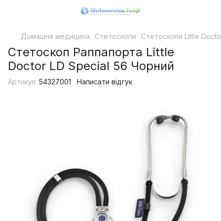
Домашня медицина
Стетоскопи
Стетоскопи Little Docto
Стетоскоп Раппапорта Little
Doctor LD Special 56 Чорний
Артикул:
54327001
Написати відгук