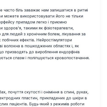
ле часто біль заважає нам залишатися в ритмі
и можете використовувати його не тільки
терфейсу приладом легко і приємно
здоров'я, такими як фізіотерапевти,
о для людей з хронічним болем, лікування за
побічних ефектів. Нейростімулятори
і волокна в пошкоджених областях і, як
, що призводять до вироблення ендорфінів
ується спазм і поліпшується кровопостачання.
х, почуття скутості і оніміння в спині, руках,
лектродних пластин, прикладених до шкіри в
слих пацієнтів. Будь-який з режимів роботи