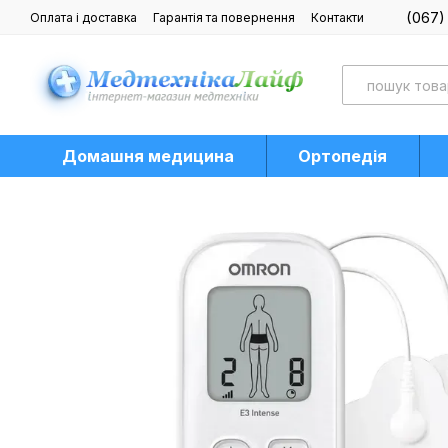
Перейти до основного контенту
(067)
Оплата і доставка
Гарантія та повернення
Контакти
Блог
Домашня медицина
Ортопедія