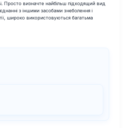
тві. Просто визначте найбільш підходящий вид
днанні з іншими засобами знеболення і
гії, широко використовуються багатьма