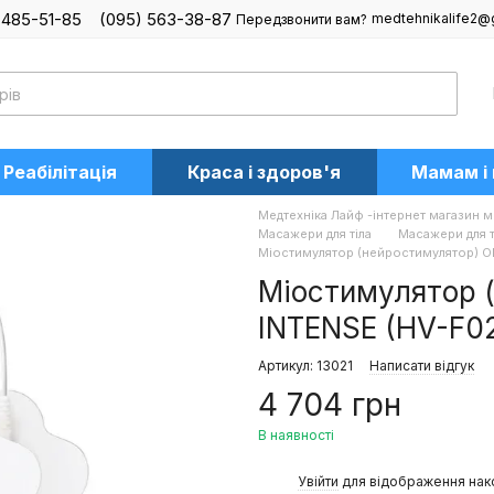
 485-51-85
(095) 563-38-87
medtehnikalife2@
Передзвонити вам?
Реабілітація
Краса і здоров'я
Мамам і
Медтехніка Лайф -інтернет магазин м
Масажери для тіла
Масажери для 
Міостимулятор (нейростимулятор) O
Міостимулятор 
INTENSE (HV-F0
Артикул: 13021
Написати відгук
4 704 грн
В наявності
%
Увійти
для відображення нак