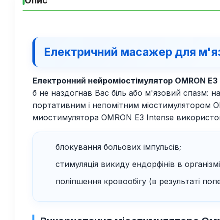
Опис
Електричний масажер для м'я
Електронний нейроміостімулятор OMRON E3
б не наздогнав Вас біль або м'язовий спазм: н
портативним і непомітним міостимулятором OMR
миостимулятора OMRON E3 Intense використову
блокування больових імпульсів;
стимуляція викиду ендорфінів в організм
поліпшення кровообігу (в результаті попе