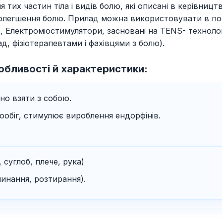
тих частин тіла і видів болю, які описані в керівниц
олегшення болю. Прилад можна використовувати в поє
, Електроміостимулятори, засновані на TENS- техноло
д, фізіотерапевтами і фахівцями з болю).
обливості й характеристики:
но взяти з собою.
вообіг, стимулює вироблення ендорфінів.
 суглоб, плече, рука)
инання, розтирання).