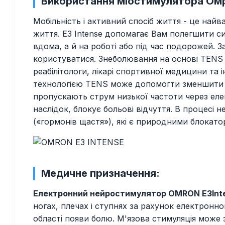
Використання міостимулятора Ом
Мобільність і активний спосіб життя - це найв
життя. E3 Intense допомагає Вам полегшити 
вдома, а й на роботі або під час подорожей. 
користуватися. Знеболювання на основі TENS 
реабілітологи, лікарі спортивної медицини та 
технологією TENS може допомогти зменшити в
пропускають струм низької частоти через еле
наслідок, блокує больові відчуття. В процесі
(«гормонів щастя»), які є природними блокато
Медичне призначення:
Електронний нейростимулятор OMRON E3
Int
ногах, плечах і ступнях за рахунок електрон
області появи болю. М'язова стимуляція може з