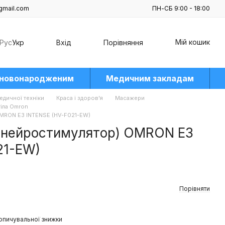
gmail.com
ПН-СБ 9:00 - 18:00
Мій кошик
Рус
Укр
Вхід
Порівняння
 новонародженим
Медичним закладам
едичної техніки
Краса і здоров'я
Масажери
тіла Omron
MRON E3 INTENSE (HV-F021-EW)
(нейростимулятор) OMRON E3
21-EW)
Порівняти
опичувальної знижки