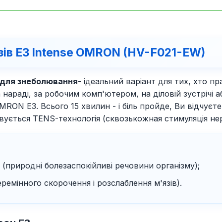
зів E3 Intense OMRON (HV-F021-EW)
 для знеболювання
- ідеальний варіант для тих, хто 
а нараді, за робочим комп'ютером, на діловій зустрічі
ON E3. Всього 15 хвилин - і біль пройде, Ви відчуєте
ється TENS-технологія (сквозькожная стимуляція нерв
і (природні болезаспокійливі речовини організму);
ремінного скорочення і розслаблення м'язів).