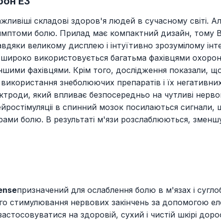
рон Е3
ажливіші складові здоров'я людей в сучасному світі. А
симптоми болю. Прилад має компактний дизайн, тому В
Завдяки великому дисплею і інтуїтивно зрозумілому ін
широко використовується багатьма фахівцями охорони 
іншими фахівцями. Крім того, дослідження показали, щ
икористання знеболюючих препаратів і їх негативних 
ктроди, який впливає безпосередньо на чутливі нервов
 нейростімуляціі в спинний мозок посилаються сигнали
рами болю. В результаті м'язи розслаблюються, зменш
ense
призначений для ослаблення болю в м'язах і суглоба
ного стимулювання нервових закінчень за допомогою е
астосовуватися на здоровій, сухий і чистій шкірі доро