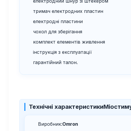
електродний шнур зі штекером
тримач електродних пластин
електродні пластини
чохол для зберігання
комплект елементів живлення
інструкція з експлуатації
гарантійний талон.
Технічні характеристики
Міостим
Виробник:
Omron