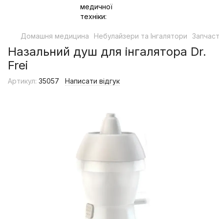
Домашня медицина
Небулайзери та Інгалятори
Запчаст
Назальний душ для інгалятора Dr.
Frei
Артикул:
35057
Написати відгук