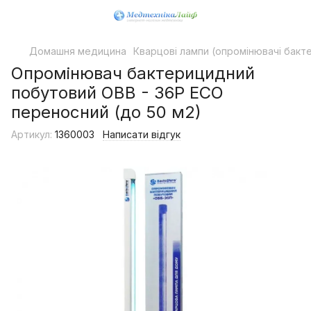
Домашня медицина
Кварцові лампи (опромінювачі бакт
Опромінювач бактерицидний
побутовий OBB - 36P ECO
переносний (до 50 м2)
Артикул:
1360003
Написати відгук