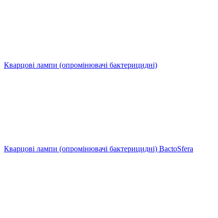
Кварцові лампи (опромінювачі бактерицидні)
Кварцові лампи (опромінювачі бактерицидні) BactoSfera