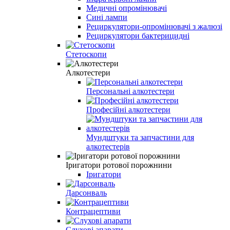
Медичні опромінювачі
Cині лампи
Рециркулятори-опромінювачі з жалюзі
Рециркулятори бактерицидні
Стетоскопи
Алкотестери
Персональні алкотестери
Професійні алкотестери
Мундштуки та запчастини для
алкотестерів
Іригатори ротової порожнини
Іригатори
Дарсонваль
Контрацептиви
Слухові апарати