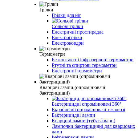
Грілки
Грілки для ніг
Сольові грілки
Електричні простирадла
Електрогрілка
Електроковдри
Термометри
Безконтактні інфрачервоні термометри
Ртутні та спиртові термометри
Електронні термометри
Кварцові лампи (опромінювачі
бактерицидні)
Бактерицидні опромінювачі 360°
Екрановані опромінювачі з жалюзі
Бактерицидні лампи
Кварцові лампи (тубус-кварц)
Лампочки бактерицидні для кварцових
ламп
Інфрачервоні лампи