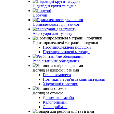
Підкладні круги та судна
Поручні
Приналежності для ванної
Аксесуари для туалету
Протипролежневі матраци і подушки
Протипролежневі подушки
Протипролежневі матраци
Реабілітаційне обладнання
Догляд за шкірою і ранами
Гелеві компреси
Пов'язки, перев'язувальні матеріали
Хірургічні пластири
Догляд за стомою
Допоміжні засоби
Калоприймачі
Сечоприймачі