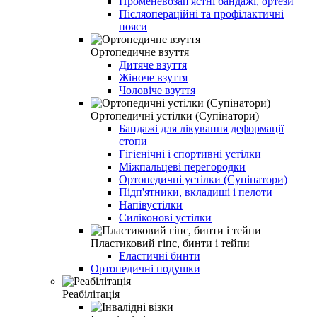
Променевозап'ястні бандажі, ортези
Післяопераційні та профілактичні
пояси
Ортопедичне взуття
Дитяче взуття
Жіноче взуття
Чоловіче взуття
Ортопедичні устілки (Супінатори)
Бандажі для лікування деформації
стопи
Гігієнічні і спортивні устілки
Міжпальцеві перегородки
Ортопедичні устілки (Супінатори)
Підп'ятники, вкладиші і пелоти
Напівустілки
Силіконові устілки
Пластиковий гіпс, бинти і тейпи
Еластичні бинти
Ортопедичні подушки
Реабілітація