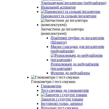
Ультразвукові інгалятори (небулайзери)
Назальний аспіратор
Паровологі та сольові інгалятори
Запчастини до інгалятора
(комплектуючі)
Повітряні трубки до інгаляторів
(Шланги)
Маски і насадки для інгаляторів
(небулайзерів)
Розпилювачі до небулайзерів
(інгаляторів)
Фільтри до небулайзера
Глюкометри і тест-смужки
Глюкометри
Тест-смужки до глюкометрів
Ланцети і супутні товари
Інсулінові голки, шприці
Візуальні тест-смужки