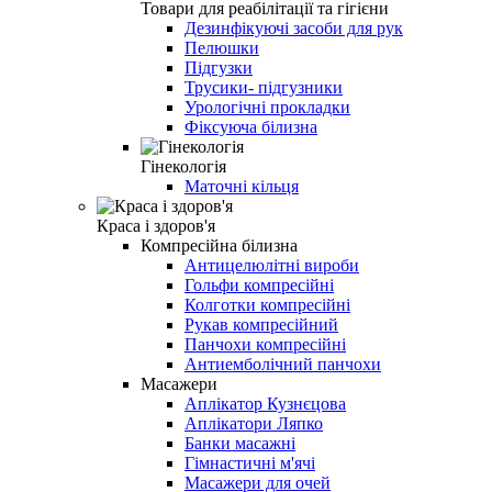
Товари для реабілітації та гігієни
Дезинфікуючі засоби для рук
Пелюшки
Підгузки
Трусики- підгузники
Урологічні прокладки
Фіксуюча білизна
Гінекологія
Маточні кільця
Краса і здоров'я
Компресійна білизна
Антицелюлітні вироби
Гольфи компресійні
Колготки компресійні
Рукав компресійний
Панчохи компресійні
Антиемболічний панчохи
Масажери
Аплікатор Кузнєцова
Аплікатори Ляпко
Банки масажні
Гімнастичні м'ячі
Масажери для очей