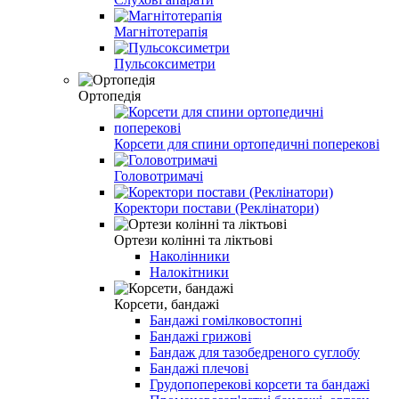
Магнітотерапія
Пульсоксиметри
Ортопедія
Корсети для спини ортопедичні поперекові
Головотримачі
Коректори постави (Реклінатори)
Ортези колінні та ліктьові
Наколінники
Налокітники
Корсети, бандажі
Бандажі гомілковостопні
Бандажі грижові
Бандаж для тазобедреного суглобу
Бандажі плечові
Грудопоперекові корсети та бандажі