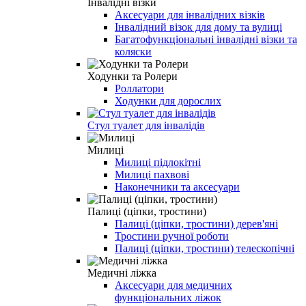
Інвалідні візки
Аксесуари для інвалідних візків
Інвалідний візок для дому та вулиці
Багатофункціональні інвалідні візки та
коляски
Ходунки та Ролери
Роллатори
Ходунки для дорослих
Стул туалет для інвалідів
Милиці
Милиці підлокітні
Милиці пахвові
Наконечники та аксесуари
Палиці (ціпки, тростини)
Палиці (ціпки, тростини) дерев'яні
Тростини ручної роботи
Палиці (ціпки, тростини) телескопічні
Медичні ліжка
Аксесуари для медичних
функціональних ліжок