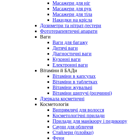
Масажери для ніг
Масажери для рук
Масажери для тіла
Накидки на крісла
Дозиметри та нітрат-тестери
Фототерапевтичні апарати
Ваги
Ваги для багажу
Дитячі ваги
Діагностичні ваги
Кухонні ваги
Електронні ваги
Вітаміни й БАДи
Вітаміни в капсулах
Вітаміни в таблетках
Вітаміни жувальні
Вітаміни шипучі (розчинні)
Дзеркала косметичні
Косметологія
Випрямлячі для волосся
Косметологічні прилади
Прилади для манікюру і педикюру
Сауни для обличчя
Стайлери (плойки)
Фени