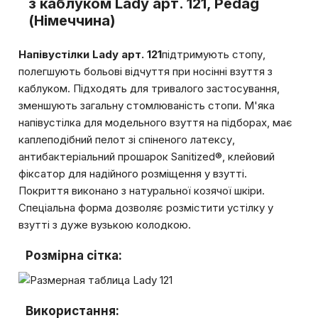
з каблуком Lady арт. 121, Pedag
(Німеччина)
Напівустілки Lady арт. 121
підтримують стопу,
полегшують больові відчуття при носінні взуття з
каблуком. Підходять для тривалого застосування,
зменшують загальну стомлюваність стопи. М'яка
напівустілка для модельного взуття на підборах, має
каплеподібний пелот зі спіненого латексу,
антибактеріальний прошарок Sanitized®, клейовий
фіксатор для надійного розміщення у взутті.
Покриття виконано з натуральної козячої шкіри.
Спеціальна форма дозволяє розмістити устілку у
взутті з дуже вузькою колодкою.
Розмірна сітка:
Використання: