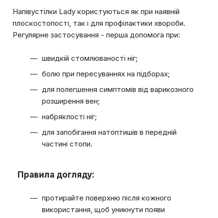
Напівустілки Lady користуються як при наявній
плоскостопості, так і для профілактики хвороби.
Регулярне застосування - перша допомога при:
швидкій стомлюваності ніг;
болю при пересуваннях на підборах;
для полегшення симптомів від варикозного
розширення вен;
набряклості ніг;
для запобігання натоптишів в передній
частині стопи.
Правила догляду:
протирайте поверхню після кожного
використання, щоб уникнути появи