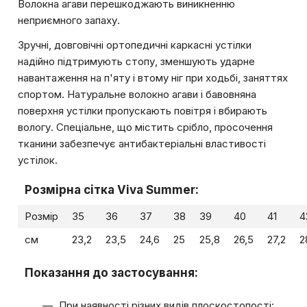
Волокна агави перешкоджають виникненню
неприємного запаху.
Зручні, довговічні ортопедичні каркасні устілки
надійно підтримують стопу, зменшують ударне
навантаження на п'яту і втому ніг при ходьбі, заняттях
спортом. Натуральне волокно агави і бавовняна
поверхня устілки пропускають повітря і вбирають
вологу. Спеціальне, що містить срібло, просочення
тканини забезпечує антибактеріальні властивості
устілок.
Розмірна сітка Viva Summer:
Розмір
35
36
37
38
39
40
41
4
см
23,2
23,5
24,6
25
25,8
26,5
27,2
2
Показання до застосування:
При наявності різних видів плоскостопості: