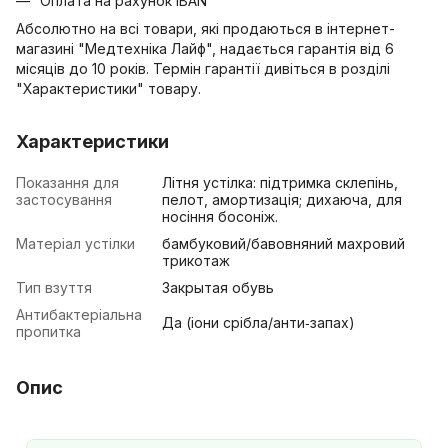
Оплата на рахунок IBAN
Абсолютно на всі товари, які продаються в інтернет-
магазині "Медтехніка Лайф", надається гарантія від 6
місяців до 10 років. Термін гарантії дивіться в розділі
"Характеристики" товару.
Характеристики
Показання для
Літня устілка: підтримка склепінь,
застосування
пелот, амортизація; дихаюча, для
носіння босоніж.
Матеріал устілки
бамбуковий/бавовняний махровий
трикотаж
Тип взуття
Закрытая обувь
Антибактеріальна
Да (іони срібла/анти‑запах)
пропитка
Опис