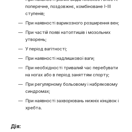
поперечне, поздовжнє, комбіноване I-III
ступенів;
При наявності варикозного розширення вен;
При частій появі натоптишів і мозольних
утворень;
У період вагітності;
При наявності надлишкової ваги;
При необхідності тривалий час перебувати
на ногах або в період заняттям спорту;
При регулярному больовому і набряковому
синдромах;
При наявності захворювань нижніх кінцівок і
хребта.
Дія: