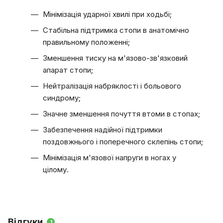
Мінімізація ударної хвилі при ходьбі;
Стабільна підтримка стопи в анатомічно
правильному положенні;
Зменшення тиску на м'язово-зв'язковий
апарат стопи;
Нейтралізація набряклості і больового
синдрому;
Значне зменшення почуття втоми в стопах;
Забезпечення надійної підтримки
поздовжнього і поперечного склепінь стопи;
Мінімізація м'язової напруги в ногах у
цілому.
Відгуки
1