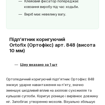
Клейовий фіксатор попереджає
ковзання виробу під час ходьби.
Виріб має невелику вагу.
Підп’ятник коригуючий
Ortofix (Ортофікс) арт. 848 (висота
10 мм)
Ціну вказано за 1 шт
Ортопедичний коригуючий підп'ятник Ортофікс 848
знижує ударне навантаження на п'яту, значно
зменшує шкідливий вплив на ахіллові сухожилля та
кульшові суглоби. Коригує різницю і вирівнює довжину
ніг. Запобігає утворенню мозолів. Візуально збільшує