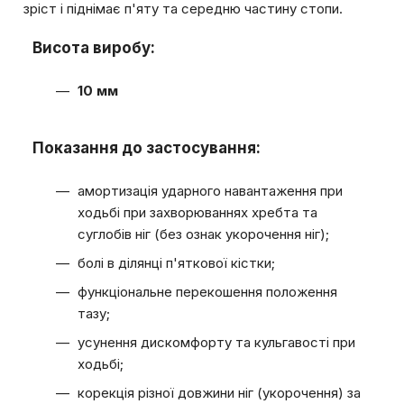
зріст і піднімає п'яту та середню частину стопи.
Висота виробу:
10 мм
Показання до застосування:
амортизація ударного навантаження при
ходьбі при захворюваннях хребта та
суглобів ніг (без ознак укорочення ніг);
болі в ділянці п'яткової кістки;
функціональне перекошення положення
тазу;
усунення дискомфорту та кульгавості при
ходьбі;
корекція різної довжини ніг (укорочення) за