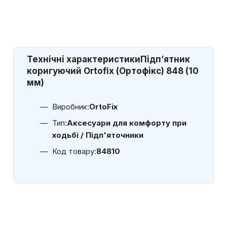
Технічні характеристики
Підп’ятник
коригуючий Ortofix (Ортофікс) 848 (10
мм)
Виробник:
OrtoFix
Тип:
Аксесуари для комфорту при
ходьбі / Підп'яточники
Код товару:
84810