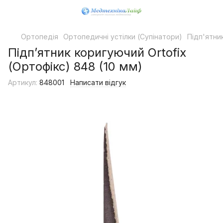
Ортопедія
Ортопедичні устілки (Супінатори)
Підп'ятник
Підп’ятник коригуючий Ortofix
(Ортофікс) 848 (10 мм)
Артикул:
848001
Написати відгук