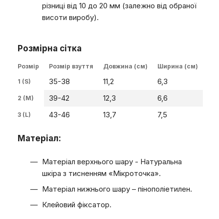
різниці від 10 до 20 мм (залежно від обраної
висоти виробу).
Розмірна сітка
Розмір
Розмір взуття
Довжина (см)
Ширина (см)
35-38
11,2
6,3
1 (S)
39-42
12,3
6,6
2 (M)
43-46
13,7
7,5
3 (L)
Матеріал:
Матеріал верхнього шару - Натуральна
шкіра з тисненням «Мікроточка».
Матеріал нижнього шару – пінополіетилен.
Клейовий фіксатор.