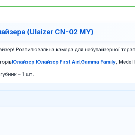
айзера (Ulaizer CN-02 MY)
йзер! Розпилювальна камера для небулайзерної терапі
торів
Юлайзер
,
Юлайзер First Aid
,
Gamma Family
, Medel 
губник – 1 шт.