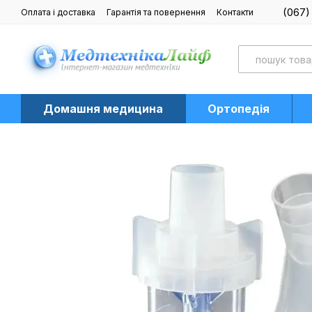
Перейти до основного контенту
(067)
Оплата і доставка
Гарантія та повернення
Контакти
Блог
Домашня медицина
Ортопедія