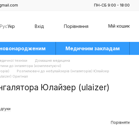
gmail.com
ПН-СБ 9:00 - 18:00
Мій кошик
Рус
Укр
Вхід
Порівняння
 новонародженим
Медичним закладам
едичної техніки
Домашня медицина
тини до інгалятора (комплектуючі)
торів)
Розпилювачі до небулайзерів (інгаляторів) Юлайзер
laizer) Оригінал
нгалятора Юлайзер (ulaizer)
ідгуки
Порівняти