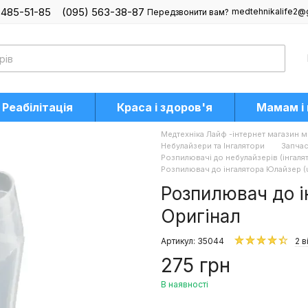
 485-51-85
(095) 563-38-87
medtehnikalife2@
Передзвонити вам?
Реабілітація
Краса і здоров'я
Мамам і
Медтехніка Лайф -інтернет магазин м
Небулайзери та Інгалятори
Запчас
Розпилювачі до небулайзерів (інгаля
Розпилювач до інгалятора Юлайзер (u
Розпилювач до і
Оригінал
Артикул: 35044
2 в
275 грн
В наявності