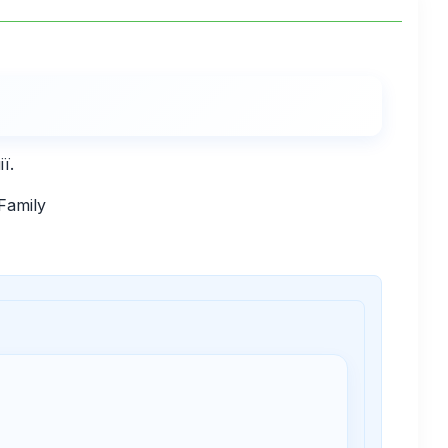
ї.
Family