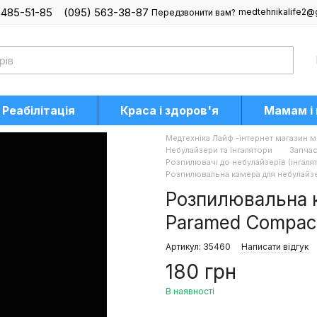
 485-51-85
(095) 563-38-87
medtehnikalife2@
Передзвонити вам?
Реабілітація
Краса і здоров'я
Мамам і
Медтехніка Лайф -інтернет магазин м
Небулайзери та Інгалятори
Запчас
Розпилювачі до небулайзерів (інгаля
Розпилювальна камера для небулайзер
Розпилювальна к
Paramed Compact
Артикул: 35460
Написати відгук
180 грн
В наявності