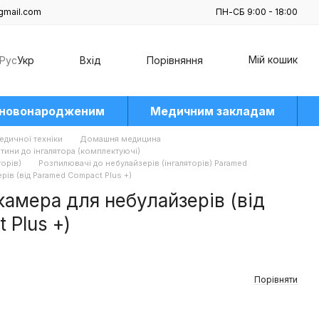
gmail.com
ПН-СБ 9:00 - 18:00
Мій кошик
Рус
Укр
Вхід
Порівняння
 новонародженим
Медичним закладам
едичної техніки
Домашня медицина
тини до інгалятора (комплектуючі)
торів)
Розпилювачі до небулайзерів (інгаляторів) Paramed
ів (від Paramed Compact Plus +)
амера для небулайзерів (від
 Plus +)
Порівняти