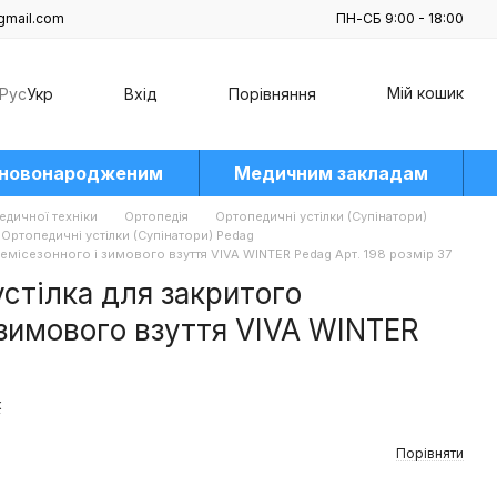
gmail.com
ПН-СБ 9:00 - 18:00
Мій кошик
Рус
Укр
Вхід
Порівняння
 новонародженим
Медичним закладам
едичної техніки
Ортопедія
Ортопедичні устілки (Супінатори)
Ортопедичні устілки (Супінатори) Pedag
 демісезонного і зимового взуття VIVA WINTER Pedag Арт. 198 розмір 37
устілка для закритого
 зимового взуття VIVA WINTER
к
Порівняти