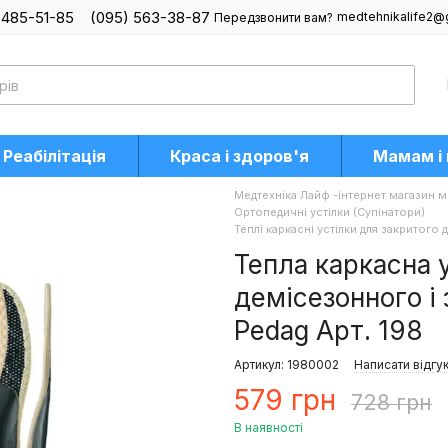
 485-51-85
(095) 563-38-87
medtehnikalife2@
Передзвонити вам?
Реабілітація
Краса і здоров'я
Мамам і
Медтехніка Лайф -інтернет магазин м
Ортопедичні устілки (Супінатори)
Теплі каркасні устілки для закритого
Тепла каркасна 
демісезонного і
Pedag Арт. 198
Артикул: 1980002
Написати відгу
579 грн
728 грн
В наявності