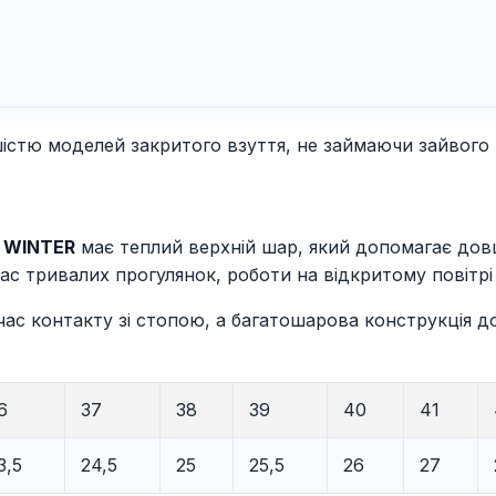
шістю моделей закритого взуття, не займаючи зайвого
 WINTER
має теплий верхній шар, який допомагає дов
час тривалих прогулянок, роботи на відкритому повіт
 час контакту зі стопою, а багатошарова конструкція 
6
37
38
39
40
41
3,5
24,5
25
25,5
26
27