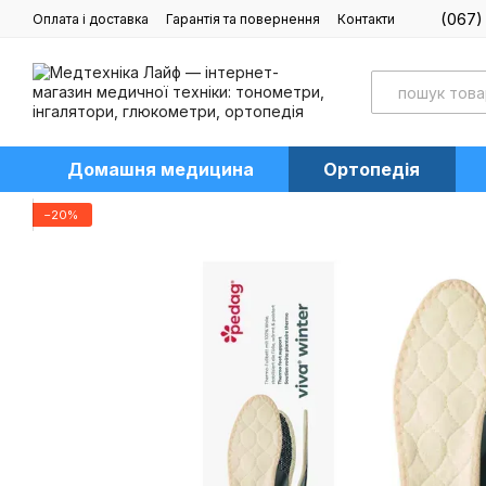
Перейти до основного контенту
(067)
Оплата і доставка
Гарантія та повернення
Контакти
Блог
Домашня медицина
Ортопедія
−20%