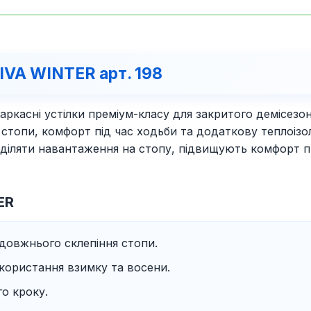
VIVA WINTER арт. 198
аркасні устілки преміум-класу для закритого демісез
стопи, комфорт під час ходьби та додаткову теплоіз
оділяти навантаження на стопу, підвищують комфорт п
ER
довжнього склепіння стопи.
користання взимку та восени.
го кроку.