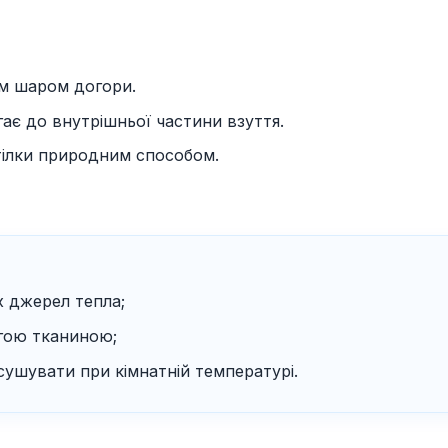
м шаром догори.
ає до внутрішньої частини взуття.
тілки природним способом.
х джерел тепла;
гою тканиною;
ушувати при кімнатній температурі.