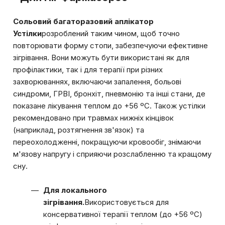
Сольовий багаторазовий аплікатор
Устілки
розроблений таким чином, щоб точно
повторювати форму стопи, забезпечуючи ефективне
зігрівання. Вони можуть бути використані як для
профілактики, так і для терапії при різних
захворюваннях, включаючи запалення, больові
синдроми, ГРВІ, бронхіт, пневмонію та інші стани, де
показане лікування теплом до +56 ºС. Також устілки
рекомендовано при травмах нижніх кінцівок
(наприклад, розтягнення зв'язок) та
переохолодженні, покращуючи кровообіг, знімаючи
м'язову напругу і сприяючи розслабленню та кращому
сну.
Для локального
зігрівання.
Використовується для
консервативної терапії теплом (до +56 ºС)