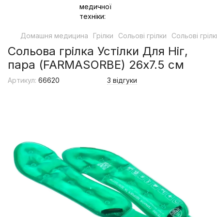
Домашня медицина
Грілки
Сольові грілки
Сольові грі
Сольова грілка Устілки Для Ніг,
пара (FARMASORBE) 26x7.5 см
Артикул:
66620
3 відгуки