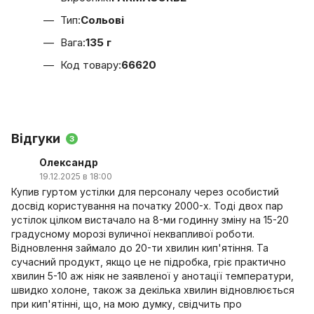
Тип:
Сольові
Вага:
135 г
Код товару:
66620
Відгуки
3
Олександр
19.12.2025 в 18:00
Купив гуртом устілки для персоналу через особистий
досвід користування на початку 2000-х. Тоді двох пар
устілок цілком вистачало на 8-ми годинну зміну на 15-20
градусному морозі вуличної неквапливої роботи.
Відновлення займало до 20-ти хвилин кип'ятіння. Та
сучасний продукт, якщо це не підробка, гріє практично
хвилин 5-10 аж ніяк не заявленої у анотації температури,
швидко холоне, також за декілька хвилин відновлюється
при кип'ятінні, що, на мою думку, свідчить про