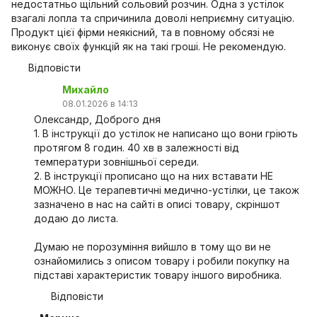
недостатньо щільний сольовий розчин. Одна з устілок
взагалі лопла та спричинила доволі неприємну ситуацію.
Продукт цієї фірми неякісний, та в повному обсязі не
виконує своїх функцій як на такі гроші. Не рекомендую.
Відповісти
Михайло
08.01.2026 в 14:13
Олександр, Доброго дня
1. В інструкції до устілок не написано що вони гріють
протягом 8 годин. 40 хв в залежності від
температури зовнішньої середи.
2. В інструкції прописано що на них вставати НЕ
МОЖНО. Це терапевтичні медично-устілки, це також
зазначено в нас на сайті в описі товару, скріншот
додаю до листа.
Думаю не порозуміння вийшло в тому що ви не
ознайомились з описом товару і робили покупку на
підставі характеристик товару іншого виробника.
Відповісти