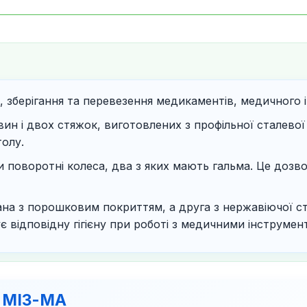
 зберігання та перевезення медикаментів, медичного і
вин і двох стяжок, виготовлених з профільної сталевої
толу.
поворотні колеса, два з яких мають гальма. Це дозволя
нана з порошковим покриттям, а друга з нержавіючої с
чує відповідну гігієну при роботі з медичними інструмен
, МІЗ-МА