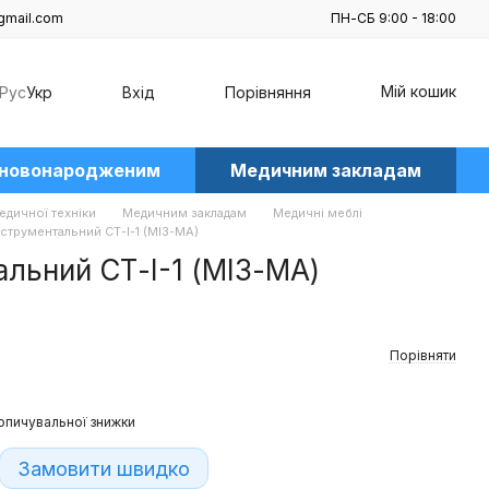
gmail.com
ПН-СБ 9:00 - 18:00
Мій кошик
Рус
Укр
Вхід
Порівняння
 новонародженим
Медичним закладам
едичної техніки
Медичним закладам
Медичні меблі
інструментальний СТ-І-1 (МІЗ-МА)
альний СТ-І-1 (МІЗ-МА)
Порівняти
опичувальної знижки
Замовити швидко