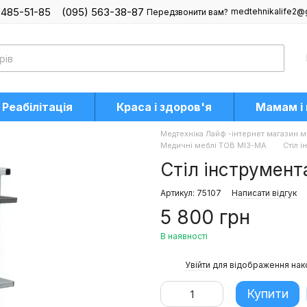
 485-51-85
(095) 563-38-87
medtehnikalife2@
Передзвонити вам?
Реабілітація
Краса і здоров'я
Мамам і
Медтехніка Лайф -інтернет магазин м
Медичні меблі ТОВ МІЗ-МА
Стіл 
Стіл інструмент
Артикул: 75107
Написати відгук
5 800 грн
В наявності
%
Увійти
для відображення нак
Купити