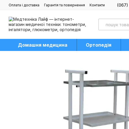
Перейти до основного контенту
(067)
Оплата і доставка
Гарантія та повернення
Контакти
Блог
Домашня медицина
Ортопедія