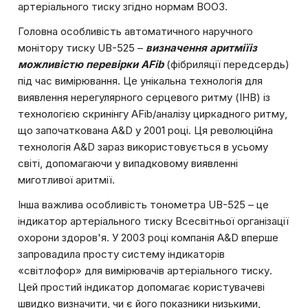
артеріального тиску згідно нормам ВООЗ.
Головна особливість автоматичного наручного
монітору тиску UB-525 –
визначення аритмії
із
можливістю перевірки AFib
(фібриляції передсердь)
під час вимірювання. Це унікальна технологія для
виявлення нерегулярного серцевого ритму (IHB) із
технологією скринінгу AFib/аналізу циркадного ритму,
що започаткована A&D у 2001 році. Ця революційна
технологія A&D зараз використовується в усьому
світі, допомагаючи у випадковому виявленні
миготливої аритмії.
Інша важлива особливість тонометра UB-525 – це
індикатор артеріального тиску Всесвітньої організації
охорони здоров'я. У 2003 році компанія A&D вперше
запровадила просту систему індикаторів
«світлофор» для вимірювачів артеріального тиску.
Цей простий індикатор допомагає користувачеві
швидко визначити, чи є його показники низькими,