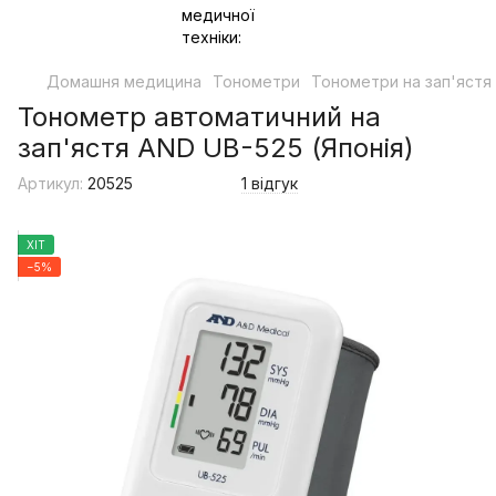
Домашня медицина
Тонометри
Тонометри на зап'ястя
Тонометр автоматичний на
зап'ястя AND UB-525 (Японія)
Артикул:
20525
1 відгук
ХІТ
−5%